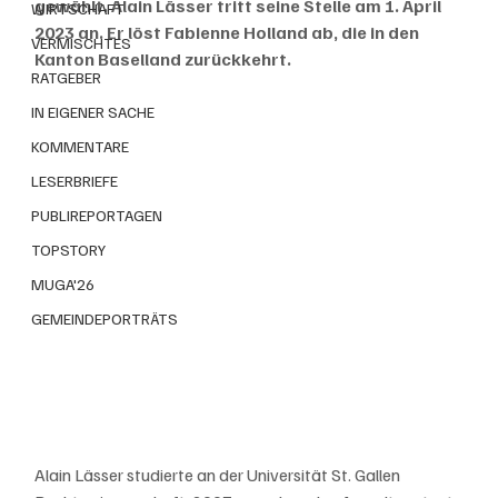
gewählt. Alain Lässer tritt seine Stelle am 1. April 
WIRTSCHAFT
2023 an. Er löst Fabienne Holland ab, die in den 
VERMISCHTES
Kanton Baselland zurückkehrt.
RATGEBER
IN EIGENER SACHE
KOMMENTARE
LESERBRIEFE
PUBLIREPORTAGEN
TOPSTORY
MUGA'26
GEMEINDEPORTRÄTS
Alain Lässer studierte an der Universität St. Gallen 