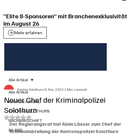
"Elite 8-Sponsoren" mit Branchenexklusivität
im August 26
Mehr erfahren
Alle Artikel
Kanton Solothurn
8. Nov. 2022
1 Min. Lesezeit
Alle Artikel
Neuer Chef der Kriminalpolizei
KANTON AARGAU
Solothurn
KANTON SOLOTHURN
Mit NaN von 5 Sternen bewertet.
NACHBARSCHAFT
Der Regierungsrat hat Alain Lässer zum Chef der 
INLAND
Kriminalabteilung der Kantonspolizei Solothurn 