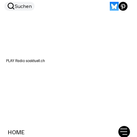
Suchen
PLAY Radio soaktuell.ch
HOME