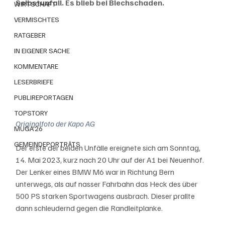
Selbstunfall. Es blieb bei Blechschaden.
WIRTSCHAFT
VERMISCHTES
RATGEBER
IN EIGENER SACHE
KOMMENTARE
LESERBRIEFE
PUBLIREPORTAGEN
TOPSTORY
Originalfoto der Kapo AG
MUGA'26
GEMEINDEPORTRÄTS
Der erste der beiden Unfälle ereignete sich am Sonntag, 
14. Mai 2023, kurz nach 20 Uhr auf der A1 bei Neuenhof. 
Der Lenker eines BMW M6 war in Richtung Bern 
unterwegs, als auf nasser Fahrbahn das Heck des über 
500 PS starken Sportwagens ausbrach. Dieser prallte 
dann schleudernd gegen die Randleitplanke.