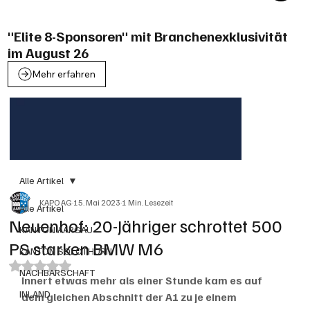
"Elite 8-Sponsoren" mit Branchenexklusivität
im August 26
Mehr erfahren
Alle Artikel
KAPO AG
15. Mai 2023
1 Min. Lesezeit
Alle Artikel
Neuenhof: 20-Jähriger schrottet 500
KANTON AARGAU
PS starken BMW M6
KANTON SOLOTHURN
Mit NaN von 5 Sternen bewertet.
NACHBARSCHAFT
Innert etwas mehr als einer Stunde kam es auf 
INLAND
dem gleichen Abschnitt der A1 zu je einem 