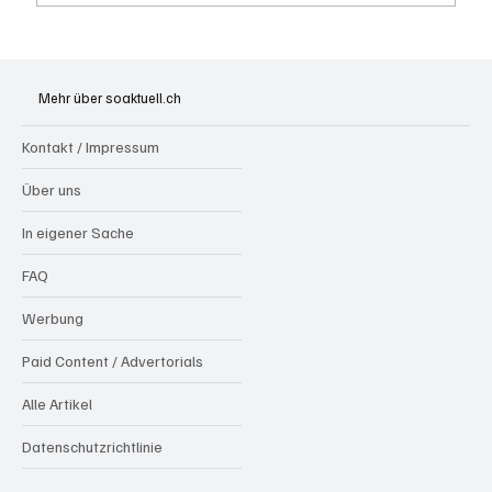
Aargau: Barbara Borer-Mathys soll SVP-
Ständeratskandidatin werden
Mehr über soaktuell.ch
Kontakt / Impressum
Über uns
In eigener Sache
FAQ
Werbung
Paid Content / Advertorials
Alle Artikel
Datenschutzrichtlinie