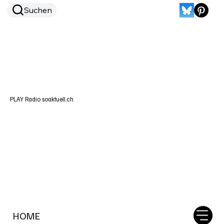
Suchen
PLAY Radio soaktuell.ch
HOME