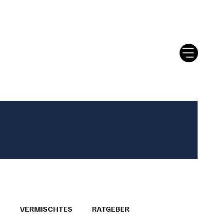
tter
Ratgeber
Leserbriefe
T
VERMISCHTES
RATGEBER