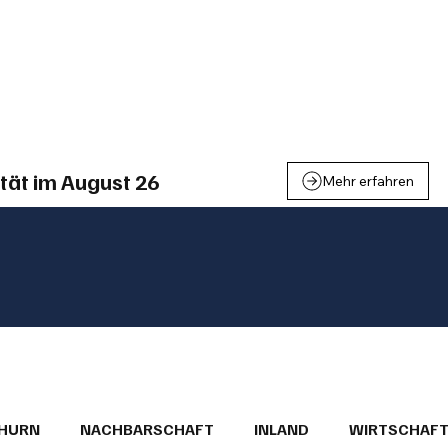
einden
Nachbarschaft
Inland
Wirtschaft
Leben
We
tät im August 26
Mehr erfahren
THURN
NACHBARSCHAFT
INLAND
WIRTSCHAF