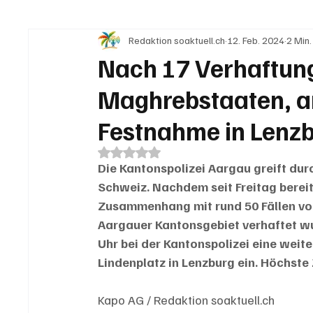
Redaktion soaktuell.ch
12. Feb. 2024
2 Min.
IN EIGENER SACHE
KOMMENTARE
LESER
Nach 17 Verhaftun
Maghrebstaaten, a
Festnahme in Lenz
Mit NaN von 5 Sternen bewertet.
Die Kantonspolizei Aargau greift durc
Schweiz. Nachdem seit Freitag berei
Zusammenhang mit rund 50 Fällen vo
Aargauer Kantonsgebiet verhaftet wu
Uhr bei der Kantonspolizei eine weit
Lindenplatz in Lenzburg ein. Höchste Z
Kapo AG / Redaktion soaktuell.ch