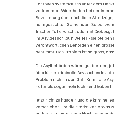
Kantonen systematisch unter dem Deckel
vorkommen. Wir erhalten bei der Intern
Bevölkerung über nächtliche Streifzüge,
heimgesuchten Gemeinden. Selbst wenn d
frischer Tat erwischt oder mit Diebesgut
Ihr Asylgesuch läuft weiter - sie bleibe
verantwortlichen Behörden einen gross
bestimmt. Das Problem ist so gross, dass
Die Asylbehörden wären gut beraten, jet
überführte kriminelle Asylsuchende sof
Problem nicht in den Griff. Kriminelle 
- oftmals sogar mehrfach - und haben hi
Jetzt nicht zu handeln und die kriminell
verschieben, um die Statistiken etwas zu
anderes zu tun, als jede Nacht wieder d