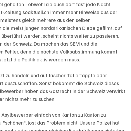
 gehalten - obwohl sie auch dort fast jede Nacht 
et-Zeitung soaktuell.ch immer mehr Hinweise aus der 
 meistens gleich mehrere aus den selben 
ie meist jungen nordafrikanischen Diebe gefilmt, auf 
 überführt werden, scheint nichts weiter zu passieren. 
n in der Schweiz. Da machen das SEM und die 
en Fehler, denn die nächste Volksabstimmung kommt 
 jetzt die Politik aktiv werden muss.
zt zu handeln und auf frischer Tat ertappte oder 
ort auszuschaffen. Sonst bekommt die Schweiz dieses 
Asylbewerber haben das Gastrecht in der Schweiz verwirkt 
er nichts mehr zu suchen. 
en Asylbewerber einfach von Kanton zu Kanton zu 
 "schönen", löst das Problem nicht. Unsere Polizei hat 
en mehr oder weniger gleichen Nordafrikanern hinterher 