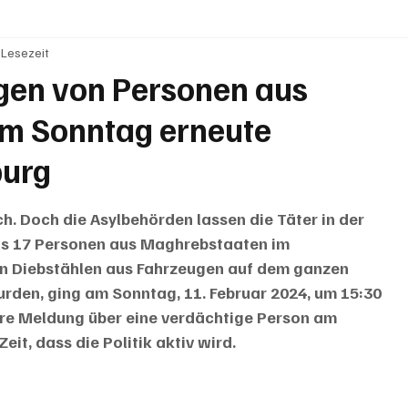
 Lesezeit
BRIEFE
PUBLIREPORTAGEN
TOPSTORY
MUGA'
gen von Personen aus
m Sonntag erneute
burg
h. Doch die Asylbehörden lassen die Täter in der 
ts 17 Personen aus Maghrebstaaten im 
n Diebstählen aus Fahrzeugen auf dem ganzen 
rden, ging am Sonntag, 11. Februar 2024, um 15:30 
ere Meldung über eine verdächtige Person am 
eit, dass die Politik aktiv wird.