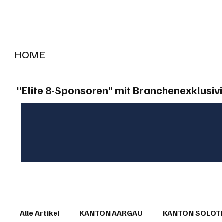
HOME
RADIO "live"
Aargau
Solothurn
Gem
"Elite 8-Sponsoren" mit Branchenexklusivi
Alle Artikel
KANTON AARGAU
KANTON SOLO