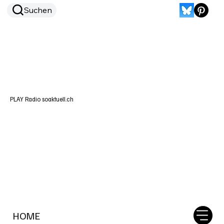
Suchen
PLAY Radio soaktuell.ch
HOME