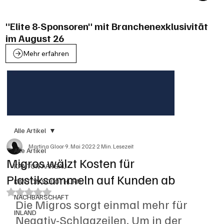
"Elite 8-Sponsoren" mit Branchenexklusivität
im August 26
Mehr erfahren
Alle Artikel
Martina Gloor
9. Mai 2022
2 Min. Lesezeit
Alle Artikel
Migros wälzt Kosten für
KANTON AARGAU
Plastiksammeln auf Kunden ab
KANTON SOLOTHURN
Mit NaN von 5 Sternen bewertet.
NACHBARSCHAFT
Die Migros sorgt einmal mehr für 
INLAND
Negativ-Schlagzeilen. Um in der 