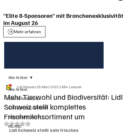
"Elite 8-Sponsoren" mit Branchenexklusivität
im August 26
Mehr erfahren
Alle Artikel
Lidl Schweiz
28. März 2022
2 Min. Lesezeit
Alle Artikel
Mehr Tierwohl und Biodiversität: Lidl
KANTON AARGAU
Schweiz stellt komplettes
KANTON SOLOTHURN
Frischmilchsortiment um
NACHBARSCHAFT
Mit NaN von 5 Sternen bewertet.
INLAND
Lidl Schweiz stellt sein frisches 