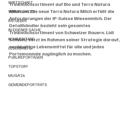
WIRTSCHAFT
Trinkmilchsortiment auf Bio und Terra Natura 
Milch um. Die neue Terra Natura Milch erfüllt die 
VERMISCHTES
Anforderungen der IP-Suisse Wiesenmilch. Der 
RATGEBER
Detailhändler bezieht sein gesamtes 
IN EIGENER SACHE
Trinkmilchsortiment von Schweizer Bauern. Lidl 
KOMMENTARE
Schweiz setzt im Rahmen seiner Strategie darauf, 
nachhaltige Lebensmittel für alle und jedes 
LESERBRIEFE
Portemonnaie zugänglich zu machen.
PUBLIREPORTAGEN
TOPSTORY
MUGA'26
GEMEINDEPORTRÄTS