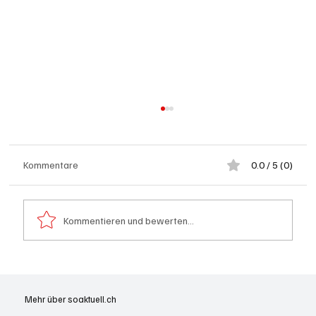
Kommentare
0.0 / 5 (0)
Kommentieren und bewerten...
Wie kleine Gratis-Online-Medien mit
Webradios die Schweizer Medienwelt
Mehr über soaktuell.ch
aufrütteln