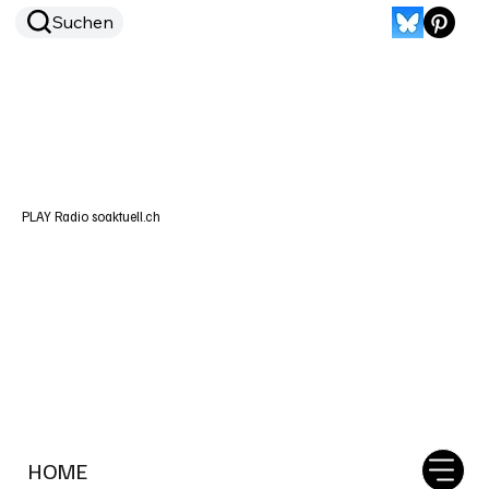
Suchen
PLAY Radio soaktuell.ch
HOME