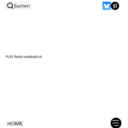
Suchen
PLAY Radio soaktuell.ch
HOME