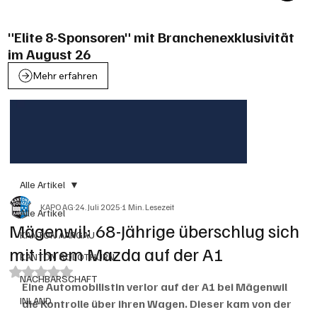
"Elite 8-Sponsoren" mit Branchenexklusivität
im August 26
Mehr erfahren
Alle Artikel
KAPO AG
24. Juli 2025
1 Min. Lesezeit
Alle Artikel
Mägenwil: 68-Jährige überschlug sich
KANTON AARGAU
mit ihrem Mazda auf der A1
KANTON SOLOTHURN
Mit NaN von 5 Sternen bewertet.
NACHBARSCHAFT
Eine Automobilistin verlor auf der A1 bei Mägenwil 
INLAND
die Kontrolle über ihren Wagen. Dieser kam von der 