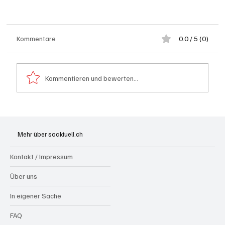
Kommentare
0.0 / 5 (0)
Kommentieren und bewerten...
Aargau: Barbara Borer-Mathys soll SVP-
Ständeratskandidatin werden
Mehr über soaktuell.ch
Kontakt / Impressum
Über uns
In eigener Sache
FAQ