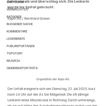
Fahrbahn ab und überschlug sich. Die Lenkerin 
WIRTSCHAFT
wurde ins Spital gebracht.
VERMISCHTES
RATGEBER
Kapo AG / Bernhard Graser
IN EIGENER SACHE
KOMMENTARE
LESERBRIEFE
PUBLIREPORTAGEN
TOPSTORY
MUGA'26
GEMEINDEPORTRÄTS
Originalfoto der Kapo AG.
Der Unfall ereignete sich am Dienstag, 22. Juli 2025, kurz 
nach 16 Uhr auf der A1 bei Mägenwil. Die 68-jährige 
Lenkerin eines Mazda war in Richtung Zürich unterwegs, 
als sie auf Höhe des Autobahnanschlusses rechts von der 