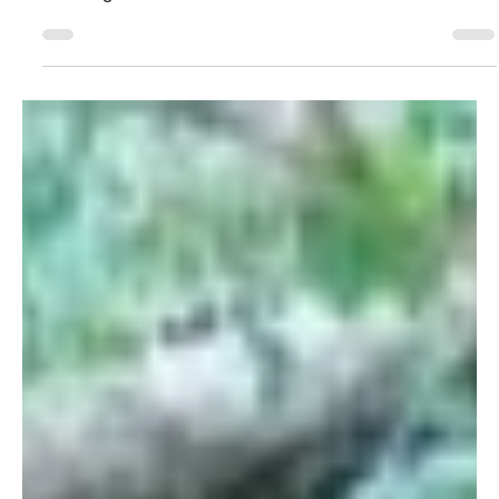
Redaktion soaktuell.ch
2. Mai 2025
1 Min. Lesezeit
KANTON AARGAU
Mägenwil: Nachtsperrungen auf der A1
Für den Deckbelagsersatz auf der Nationalstrasse A1
zwischen der Verzweigung Birrfeld und dem Rastplatz
Lenzburg muss der Anschluss...