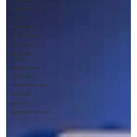
SOLOTHURN
NACHBARSCHAFT
INLAND
WIRTSCHAFT
VERMISCHTES
RATGEBER
IN EIGENER
SACHE
KOMMENTARE
LESERBRIEFE
PUBLIREPORTAGEN
TOPSTORY
MUGA'26
GEMEINDEPORTRÄTS