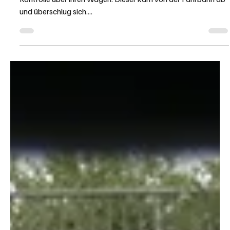
KAPO AG
24. Juli 2025
1 Min. Lesezeit
KANTON AARGAU
Mägenwil: 68-Jährige überschlug sich mit ihrem
Mazda auf der A1
Eine Automobilistin verlor auf der A1 bei Mägenwil die
Kontrolle über ihren Wagen. Dieser kam von der Fahrbahn ab
und überschlug sich....