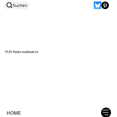
Suchen
PLAY Radio soaktuell.ch
HOME