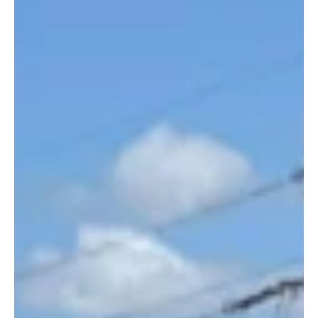
Richtung Frankreich zu verlassen. Die beiden jungen
Franzosen wurden vorläufig festgenommen und an die
Strafverfolgungsbehörden des Kantons Appenzell
Ausserrhoden überstellt. Archivbild der Kapo AG. Die Kanto