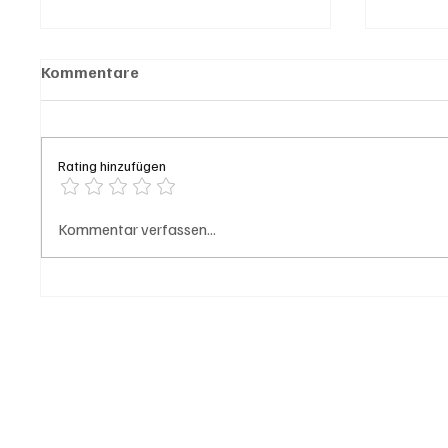
Kommentare
Rating hinzufügen
Generationenprojekt Neuer
Olten:
Kommentar verfassen...
Bahnhofplatz Olten
Doppel
Bannfe