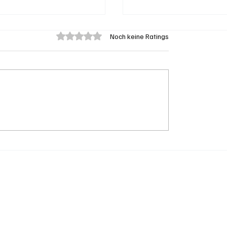
Mit 0 von 5 Sternen bewertet.
Noch keine Ratings
 Provisorium
Grenchen: "Die Mitte"
kindergarten
hinter Susanne Sahli
ld bezugsbereit