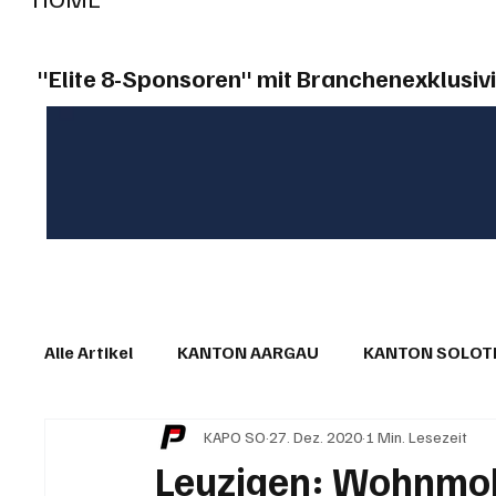
"Elite 8-Sponsoren" mit Branchenexklusivi
Alle Artikel
KANTON AARGAU
KANTON SOLO
KAPO SO
27. Dez. 2020
1 Min. Lesezeit
IN EIGENER SACHE
KOMMENTARE
LESER
Leuzigen: Wohnmob