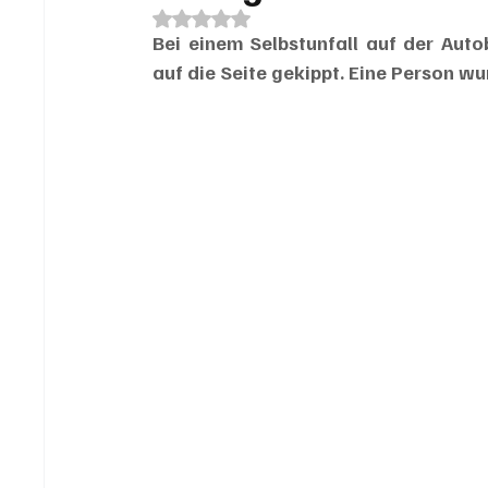
Mit NaN von 5 Sternen bewertet.
Bei einem Selbstunfall auf der Aut
auf die Seite gekippt. Eine Person wur