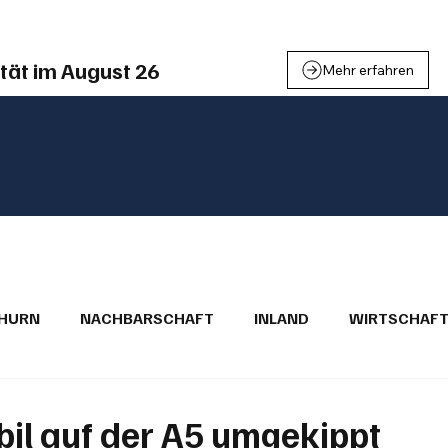
tät im August 26
Mehr erfahren
THURN
NACHBARSCHAFT
INLAND
WIRTSCHAF
BRIEFE
PUBLIREPORTAGEN
TOPSTORY
MUGA'
il auf der A5 umgekippt