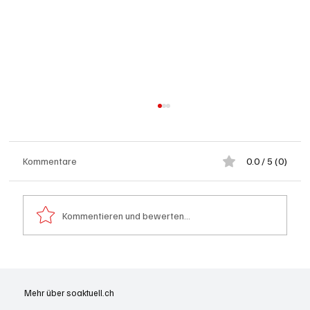
Kommentare
0.0 / 5 (0)
Kommentieren und bewerten...
Badi Seengen: 62-jährige Frau von
Badegast tätlich angegriffen (Zeugen
Mehr über soaktuell.ch
gesucht)