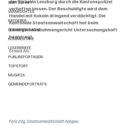
der Türkei in Lenzburg durch die Kantonspolizei 
WIRTSCHAFT
verhaften lassen. Der Beschuldigte wird dem 
VERMISCHTES
Handel mit Kokain dringend verdächtigt. Die 
RATGEBER
Kantonale Staatsanwaltschaft hat beim 
Zwangsmassnahmengericht Untersuchungshaft 
IN EIGENER SACHE
beantragt.
KOMMENTARE
LESERBRIEFE
Stawa AG
PUBLIREPORTAGEN
TOPSTORY
MUGA'26
GEMEINDEPORTRÄTS
Foto zVg. Staatsanwaltschaft Aargau