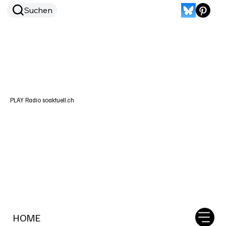
Suchen
PLAY Radio soaktuell.ch
HOME