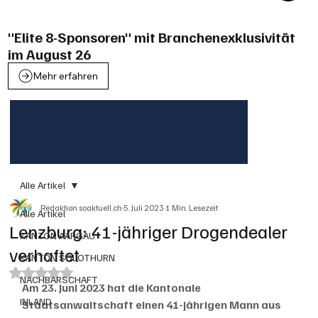
"Elite 8-Sponsoren" mit Branchenexklusivität
im August 26
Mehr erfahren
Alle Artikel
Redaktion soaktuell.ch
5. Juli 2023
1 Min. Lesezeit
Alle Artikel
Lenzburg: 41-jähriger Drogendealer
KANTON AARGAU
verhaftet
KANTON SOLOTHURN
Mit NaN von 5 Sternen bewertet.
NACHBARSCHAFT
Am 23. Juni 2023 hat die Kantonale 
INLAND
Staatsanwaltschaft einen 41-jährigen Mann aus 