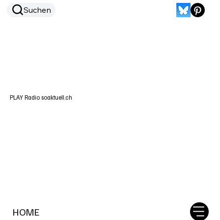
Suchen
PLAY Radio soaktuell.ch
HOME