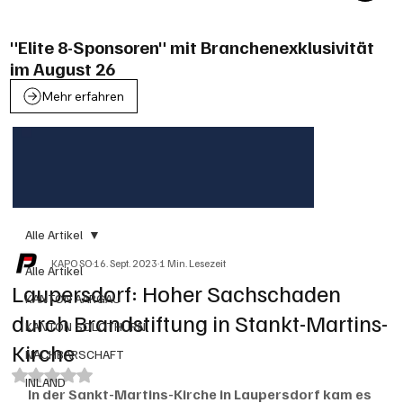
"Elite 8-Sponsoren" mit Branchenexklusivität
im August 26
Mehr erfahren
Alle Artikel
KAPO SO
16. Sept. 2023
1 Min. Lesezeit
Alle Artikel
Laupersdorf: Hoher Sachschaden
KANTON AARGAU
durch Brandstiftung in Stankt-Martins-
KANTON SOLOTHURN
Kirche
NACHBARSCHAFT
Mit NaN von 5 Sternen bewertet.
INLAND
In der Sankt-Martins-Kirche in Laupersdorf kam es 