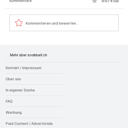
Kommentare
0.0 / 5 (0)
Kommentieren und bewerten...
Goldenes Viereck: Wie Aargau und
Solothurn den Schweizer Transit-Jackpot
Mehr über soaktuell.ch
nutzen
Kontakt / Impressum
Über uns
In eigener Sache
FAQ
Werbung
Paid Content / Advertorials