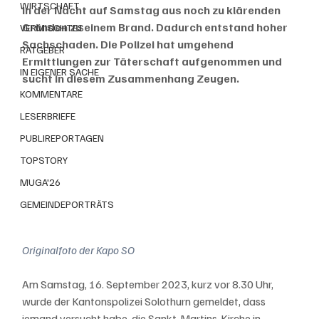
WIRTSCHAFT
in der Nacht auf Samstag aus noch zu klärenden 
Gründen zu einem Brand. Dadurch entstand hoher 
VERMISCHTES
Sachschaden. Die Polizei hat umgehend 
RATGEBER
Ermittlungen zur Täterschaft aufgenommen und 
IN EIGENER SACHE
sucht in diesem Zusammenhang Zeugen.
KOMMENTARE
LESERBRIEFE
PUBLIREPORTAGEN
TOPSTORY
MUGA'26
GEMEINDEPORTRÄTS
Originalfoto der Kapo SO
Am Samstag, 16. September 2023, kurz vor 8.30 Uhr, 
wurde der Kantonspolizei Solothurn gemeldet, dass 
jemand versucht habe, die Sankt-Martins-Kirche in 