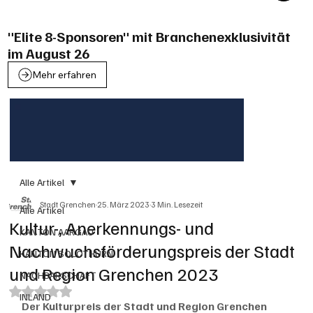
"Elite 8-Sponsoren" mit Branchenexklusivität
im August 26
Mehr erfahren
Alle Artikel
Stadt Grenchen
25. März 2023
3 Min. Lesezeit
Alle Artikel
Kultur-, Anerkennungs- und
KANTON AARGAU
Nachwuchsförderungspreis der Stadt
KANTON SOLOTHURN
und Region Grenchen 2023
NACHBARSCHAFT
Mit NaN von 5 Sternen bewertet.
INLAND
Der Kulturpreis der Stadt und Region Grenchen 