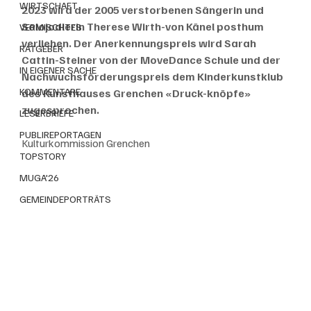
WIRTSCHAFT
2023 wird der 2005 verstorbenen Sängerin und 
Solojodlerin Therese Wirth-von Känel posthum 
VERMISCHTES
verliehen. Der Anerkennungspreis wird Sarah 
RATGEBER
Cattin-Steiner von der MoveDance Schule und der 
IN EIGENER SACHE
Nachwuchsförderungspreis dem Kinderkunstklub 
KOMMENTARE
des Kunsthauses Grenchen «Druck-knöpfe» 
zugesprochen.
LESERBRIEFE
PUBLIREPORTAGEN
Kulturkommission Grenchen
TOPSTORY
MUGA'26
GEMEINDEPORTRÄTS