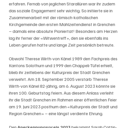
erfahren. Fernab von jeglichen Starallüren war ihr zudem 
das soziale Engagement sehr wichtig. So initiierte sie in 
Zusammenarbeit mit der römisch-katholischen 
Kirchgemeinde den ersten Mahlzeitendienst in Grenchen 
– damals eine absolute Pioniertat! Besonders am Herzen 
lag ihr ferner der «Witwentreff», den sie ebenfalls ins 
Leben gerufen hatte und lange Zeit persönlich betreute.
Obwohl Therese Wirth-von Känel 1989 den Fachpreis des 
Kantons Solothurn und 1999 den Chappeli-Tüfel erhielt, 
blieb ihr zeitlebens der Kulturpreis der Stadt Grenchen 
verwehrt. Am 18. September 2005 verstarb Therese 
Wirth-von Känel 82-jährig, am 6. August 2023 könnte sie 
ihren 100. Geburtstag feiern. Aus diesem Anlass verleiht 
ihr die Stadt Grenchen im Rahmen einer öffentlichen Feier 
am 19. Juni 2023 posthum den «Kulturpreis der Stadt und 
Region Grenchen» – eine längst verdiente Ehrung.
Den 
Anerkennungspreis 2023
 bekommt Sarah Cattin-