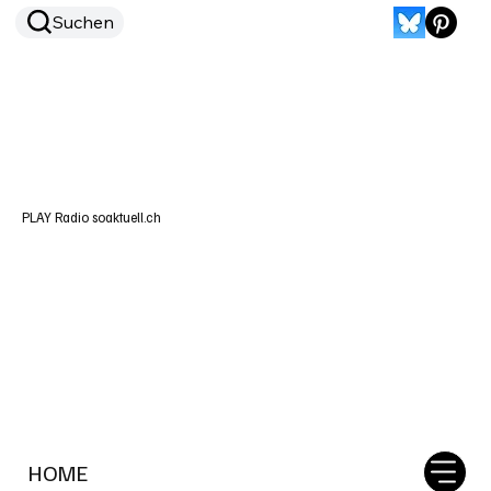
Suchen
PLAY Radio soaktuell.ch
HOME