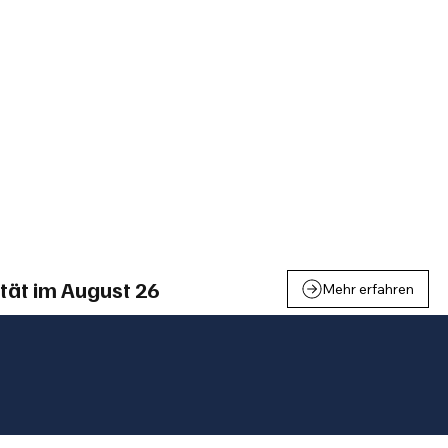
einden
Nachbarschaft
Inland
Wirtschaft
Leben
We
tät im August 26
Mehr erfahren