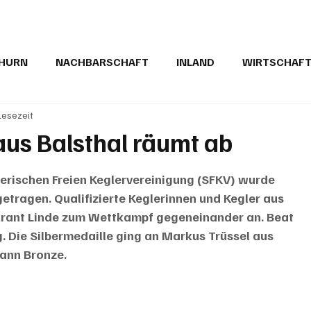
THURN
NACHBARSCHAFT
INLAND
WIRTSCHAF
Lesezeit
BRIEFE
PUBLIREPORTAGEN
TOPSTORY
MUGA'
aus Balsthal räumt ab
erischen Freien Keglervereinigung (SFKV) wurde 
tragen. Qualifizierte Keglerinnen und Kegler aus 
urant Linde zum Wettkampf gegeneinander an. Beat 
. Die Silbermedaille ging an Markus Trüssel aus 
ann Bronze.