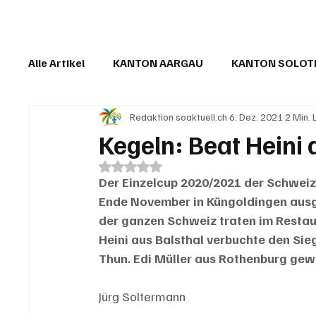
Alle Artikel
KANTON AARGAU
KANTON SOLO
Redaktion soaktuell.ch
6. Dez. 2021
2 Min. 
IN EIGENER SACHE
KOMMENTARE
LESER
Kegeln: Beat Heini 
Mit NaN von 5 Sternen bewertet.
Der Einzelcup 2020/2021 der Schweiz
Ende November in Küngoldingen ausge
der ganzen Schweiz traten im Resta
Heini aus Balsthal verbuchte den Sieg
Thun. Edi Müller aus Rothenburg gew
Jürg Soltermann