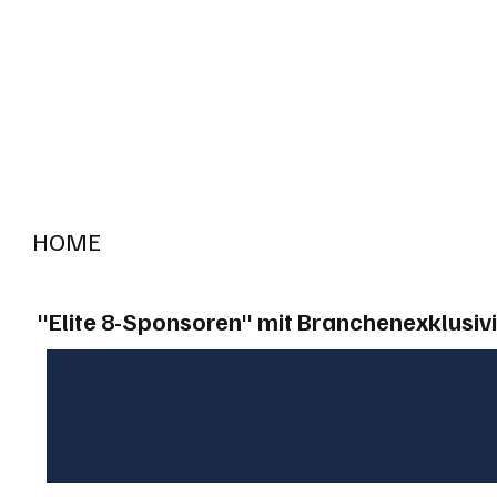
HOME
RADIO "live"
Aargau
Solothurn
Gem
"Elite 8-Sponsoren" mit Branchenexklusivi