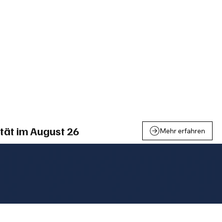
einden
Nachbarschaft
Inland
Wirtschaft
Leben
We
tät im August 26
Mehr erfahren