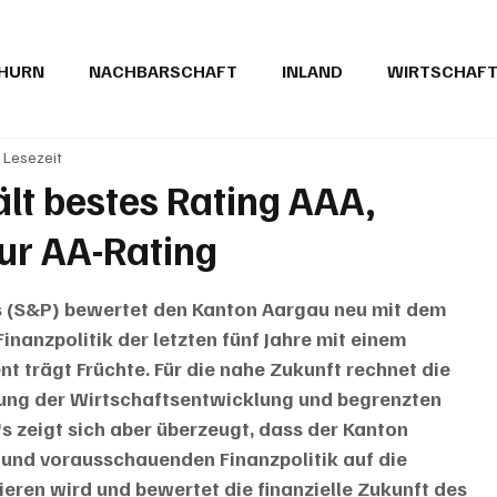
THURN
NACHBARSCHAFT
INLAND
WIRTSCHAF
. Lesezeit
BRIEFE
PUBLIREPORTAGEN
TOPSTORY
MUGA'
lt bestes Rating AAA,
ur AA-Rating
s (S&P) bewertet den Kanton Aargau neu mit dem 
nanzpolitik der letzten fünf Jahre mit einem 
rägt Früchte. Für die nahe Zukunft rechnet die 
ung der Wirtschaftsentwicklung und begrenzten 
s zeigt sich aber überzeugt, dass der Kanton 
und vorausschauenden Finanzpolitik auf die 
ren wird und bewertet die finanzielle Zukunft des 