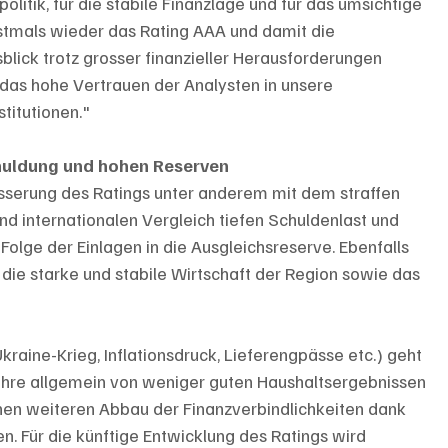
litik, für die stabile Finanzlage und für das umsichtige 
tmals wieder das Rating AAA und damit die 
blick trotz grosser finanzieller Herausforderungen 
t das hohe Vertrauen der Analysten in unsere 
stitutionen."
chuldung und hohen Reserven
serung des Ratings unter anderem mit dem straffen 
d internationalen Vergleich tiefen Schuldenlast und 
Folge der Einlagen in die Ausgleichsreserve. Ebenfalls 
 die starke und stabile Wirtschaft der Region sowie das 
raine-Krieg, Inflationsdruck, Lieferengpässe etc.) geht 
ahre allgemein von weniger guten Haushaltsergebnissen 
nen weiteren Abbau der Finanzverbindlichkeiten dank 
en. Für die künftige Entwicklung des Ratings wird 