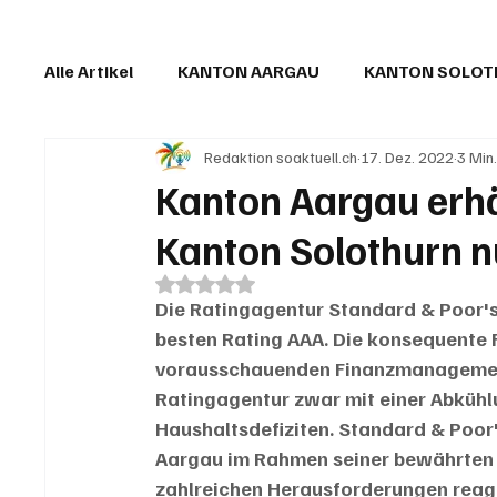
Alle Artikel
KANTON AARGAU
KANTON SOLO
Redaktion soaktuell.ch
17. Dez. 2022
3 Min
IN EIGENER SACHE
KOMMENTARE
LESER
Kanton Aargau erhä
Kanton Solothurn n
Mit NaN von 5 Sternen bewertet.
Die Ratingagentur Standard & Poor'
besten Rating AAA. Die konsequente Fi
vorausschauenden Finanzmanagement t
Ratingagentur zwar mit einer Abkühl
Haushaltsdefiziten. Standard & Poor'
Aargau im Rahmen seiner bewährten 
zahlreichen Herausforderungen reagie