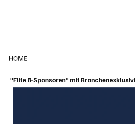
HOME
RADIO "live"
Aargau
Solothurn
Gem
"Elite 8-Sponsoren" mit Branchenexklusivi