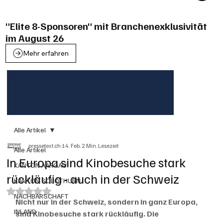
"Elite 8-Sponsoren" mit Branchenexklusivität
im August 26
Mehr erfahren
Alle Artikel
pressetext.ch
14. Feb.
2 Min. Lesezeit
Alle Artikel
In Europa sind Kinobesuche stark
KANTON AARGAU
rückläufig - auch in der Schweiz
KANTON SOLOTHURN
Mit NaN von 5 Sternen bewertet.
NACHBARSCHAFT
Nicht nur in der Schweiz, sondern in ganz Europa, 
INLAND
sind Kinobesuche stark rückläufig. Die 