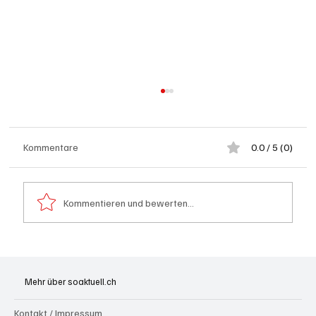
Kommentare
0.0 / 5 (0)
Kommentieren und bewerten...
Spürnasen im Dauereinsatz: Der Aargau ist
die Schweizer Hochburg der Polizeihunde
Mehr über soaktuell.ch
Kontakt / Impressum