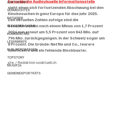
Europäische Audiovisuelle Informationsstelle
WIRTSCHAFT
sieht einen sich fortsetzenden Abschwung bei den 
VERMISCHTES
Kinobesuchen in ganz Europa für das Jahr 2025. 
RATGEBER
Den aktuellen Zahlen zufolge sind die 
Besucherzahlen nach einem Minus von 1,7 Prozent 
IN EIGENER SACHE
2024 nun erneut um 5,5 Prozent von 843 Mio. auf 
KOMMENTARE
796 Mio. zurückgegangen. In der Schweiz sogar um 
LESERBRIEFE
8 Prozent. Die Gründe: Netflix und Co., teurere 
PUBLIREPORTAGEN
Kinotickets und ein fehlende Blockbuster. 
TOPSTORY
pte. / Redaktion soaktuell.ch
MUGA'26
GEMEINDEPORTRÄTS