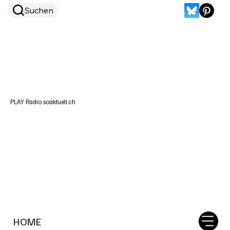
Suchen
PLAY Radio soaktuell.ch
HOME