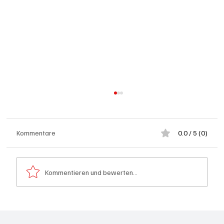
Kommentare
0.0 / 5 (0)
Offenheit statt Abschottung
Kommentieren und bewerten...