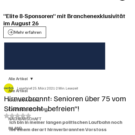
"Elite 8-Sponsoren" mit Branchenexklusivität
im August 26
Mehr erfahren
Alle Artikel
Leserbrief
25. März 2021
2 Min. Lesezeit
Alle Artikel
Hirnverbrannt: Senioren über 75 vom
KANTON AARGAU
Stimmrecht „befreien“!
KANTON SOLOTHURN
Mit NaN von 5 Sternen bewertet.
NACHBARSCHAFT
Ich bin in meiner langen politischen Laufbahn noch 
INLAND
nie einem derart hirnverbrannten Vorstoss 