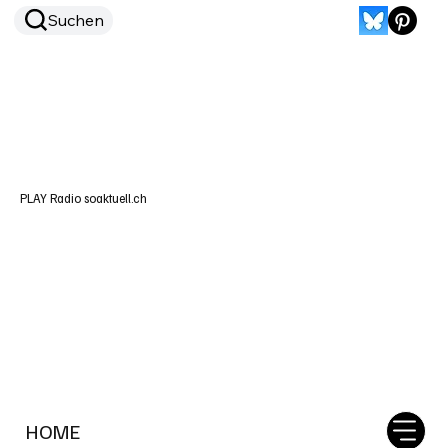
Suchen
PLAY Radio soaktuell.ch
HOME