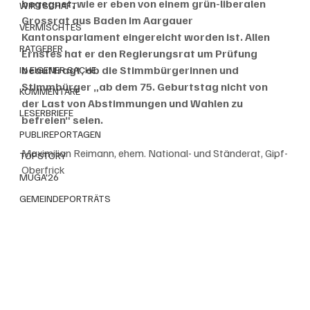
begegnet, wie er eben von einem grün-liberalen 
WIRTSCHAFT
Grossrat aus Baden im Aargauer 
VERMISCHTES
Kantonsparlament eingereicht worden ist. Allen 
RATGEBER
Ernstes hat er den Regierungsrat um Prüfung 
beauftragt, ob die Stimmbürgerinnen und 
IN EIGENER SACHE
Stimmbürger „ab dem 75. Geburtstag nicht von 
KOMMENTARE
der Last von Abstimmungen und Wahlen zu 
LESERBRIEFE
befreien“ seien. 
PUBLIREPORTAGEN
Maximilian Reimann, ehem. National- und Ständerat, Gipf-
TOPSTORY
Oberfrick
MUGA'26
GEMEINDEPORTRÄTS