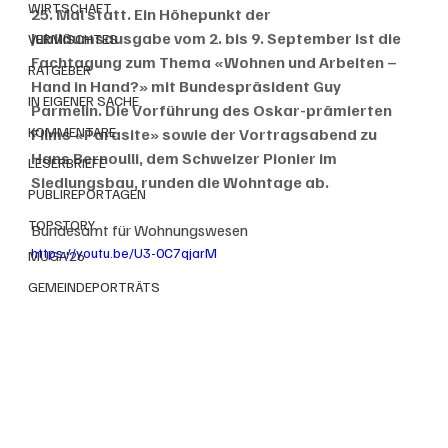
WIRTSCHAFT
25. Mal statt. Ein Höhepunkt der 
Jubiläumsausgabe vom 2. bis 9. September ist die 
VERMISCHTES
Fachtagung zum Thema «Wohnen und Arbeiten – 
RATGEBER
Hand in Hand?» mit Bundespräsident Guy 
IN EIGENER SACHE
Parmelin. Die Vorführung des Oskar-prämierten 
KOMMENTARE
Films «Parasite» sowie der Vortragsabend zu 
Hans Bernoulli, dem Schweizer Pionier im 
LESERBRIEFE
Siedlungsbau, runden die Wohntage ab.
PUBLIREPORTAGEN
TOPSTORY
Bundesamt für Wohnungswesen
https://youtu.be/U3-0C7qjarM
MUGA'26
GEMEINDEPORTRÄTS