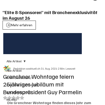
"Elite 8-Sponsoren" mit Branchenexklusivität
im August 26
Mehr erfahren
Alle Artikel
Redaktion soaktuell.ch
31. Aug. 2021
2 Min. Lesezeit
Alle Artikel
Grenchner Wohntage feiern
KANTON AARGAU
25jähriges Jubiläum mit
KANTON SOLOTHURN
Bundespräsident Guy Parmelin
NACHBARSCHAFT
Mit NaN von 5 Sternen bewertet.
INLAND
Die Grenchner Wohntage finden dieses Jahr zum 