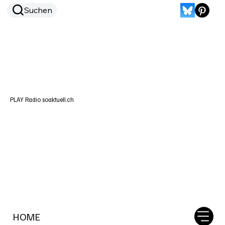
Suchen
PLAY Radio soaktuell.ch
HOME