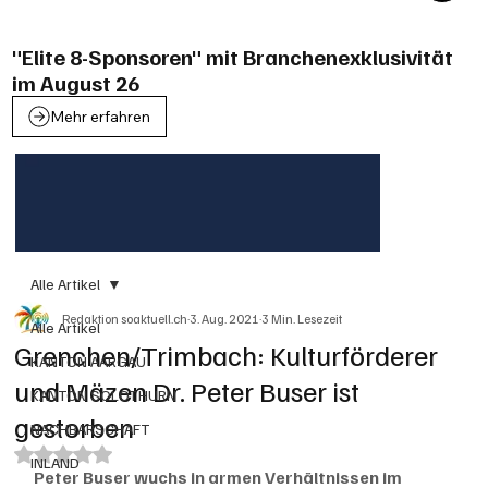
"Elite 8-Sponsoren" mit Branchenexklusivität
im August 26
Mehr erfahren
Alle Artikel
Redaktion soaktuell.ch
3. Aug. 2021
3 Min. Lesezeit
Alle Artikel
Grenchen/Trimbach: Kulturförderer
KANTON AARGAU
und Mäzen Dr. Peter Buser ist
KANTON SOLOTHURN
gestorben
NACHBARSCHAFT
Mit NaN von 5 Sternen bewertet.
INLAND
Peter Buser wuchs in armen Verhältnissen im 