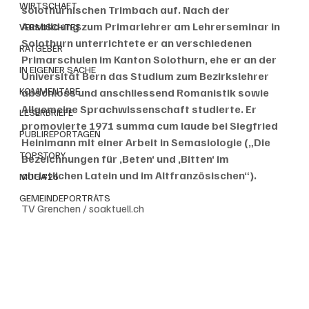
WIRTSCHAFT
solothurnischen Trimbach auf. Nach der 
Ausbildung zum Primarlehrer am Lehrerseminar in 
VERMISCHTES
Solothurn unterrichtete er an verschiedenen 
RATGEBER
Primarschulen im Kanton Solothurn, ehe er an der 
IN EIGENER SACHE
Universität Bern das Studium zum Bezirkslehrer 
KOMMENTARE
abschloss und anschliessend Romanistik sowie 
Allgemeine Sprachwissenschaft studierte. Er 
LESERBRIEFE
promovierte 1971 summa cum laude bei Siegfried 
PUBLIREPORTAGEN
Heinimann mit einer Arbeit in Semasiologie („Die 
TOPSTORY
Bezeichnungen für ‚Beten‘ und ‚Bitten‘ im 
christlichen Latein und im Altfranzösischen“).
MUGA'26
GEMEINDEPORTRÄTS
TV Grenchen / soaktuell.ch