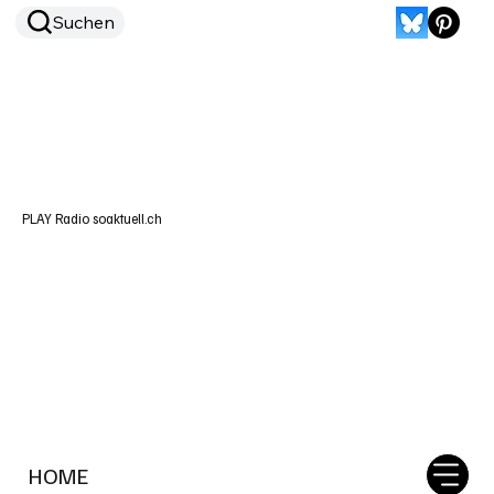
Suchen
PLAY Radio soaktuell.ch
HOME