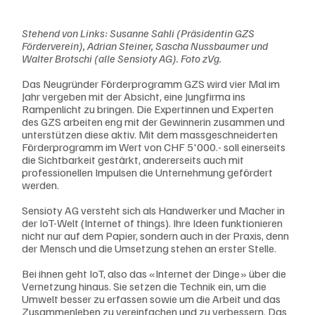
Stehend von Links: Susanne Sahli (Präsidentin GZS 
Förderverein), Adrian Steiner, Sascha Nussbaumer und 
Walter Brotschi (alle Sensioty AG). Foto zVg.
Das Neugründer Förderprogramm GZS wird vier Mal im 
Jahr vergeben mit der Absicht, eine Jungfirma ins 
Rampenlicht zu bringen. Die Expertinnen und Experten 
des GZS arbeiten eng mit der Gewinnerin zusammen und 
unterstützen diese aktiv. Mit dem massgeschneiderten 
Förderprogramm im Wert von CHF 5'000.- soll einerseits 
die Sichtbarkeit gestärkt, andererseits auch mit 
professionellen Impulsen die Unternehmung gefördert 
werden.
Sensioty AG versteht sich als Handwerker und Macher in 
der IoT-Welt (Internet of things). Ihre Ideen funktionieren 
nicht nur auf dem Papier, sondern auch in der Praxis, denn 
der Mensch und die Umsetzung stehen an erster Stelle.
Bei ihnen geht IoT, also das «Internet der Dinge» über die 
Vernetzung hinaus. Sie setzen die Technik ein, um die 
Umwelt besser zu erfassen sowie um die Arbeit und das 
Zusammenleben zu vereinfachen und zu verbessern. Das 