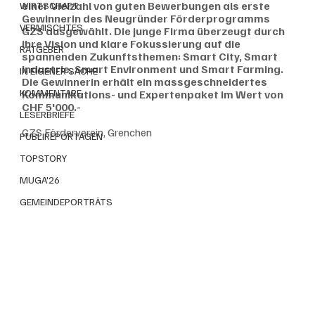
einer Vielzahl von guten Bewerbungen als erste 
WIRTSCHAFT
Gewinnerin des Neugründer Förderprogramms 
VERMISCHTES
GZS ausgewählt. Die junge Firma überzeugt durch 
ihre Vision und klare Fokussierung auf die 
RATGEBER
spannenden Zukunftsthemen: Smart City, Smart 
Industrie, Smart Environment und Smart Farming. 
IN EIGENER SACHE
Die Gewinnerin erhält ein massgeschneidertes 
KOMMENTARE
Kommunikations- und Expertenpaket im Wert von 
CHF 5'000.-
LESERBRIEFE
GZS Förderverein, Grenchen
PUBLIREPORTAGEN
TOPSTORY
MUGA'26
GEMEINDEPORTRÄTS