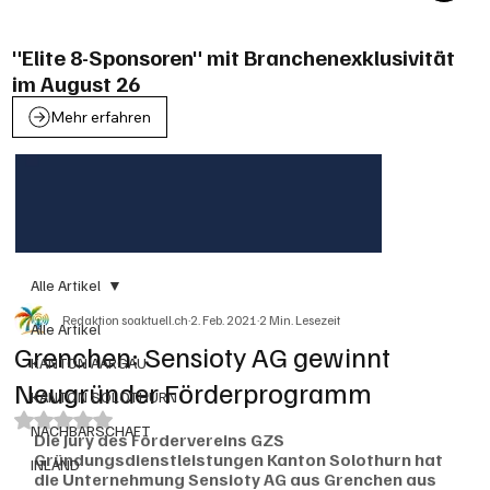
"Elite 8-Sponsoren" mit Branchenexklusivität
im August 26
Mehr erfahren
Alle Artikel
Redaktion soaktuell.ch
2. Feb. 2021
2 Min. Lesezeit
Alle Artikel
Grenchen: Sensioty AG gewinnt
KANTON AARGAU
Neugründer Förderprogramm
KANTON SOLOTHURN
Mit NaN von 5 Sternen bewertet.
NACHBARSCHAFT
Die Jury des Fördervereins GZS 
Gründungsdienstleistungen Kanton Solothurn hat 
INLAND
die Unternehmung Sensioty AG aus Grenchen aus 