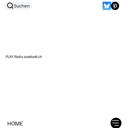
Suchen
PLAY Radio soaktuell.ch
HOME