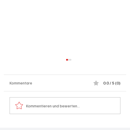
Kommentare
0.0 / 5 (0)
Kommentieren und bewerten...
Generationenprojekt Neuer Bahnhofplatz