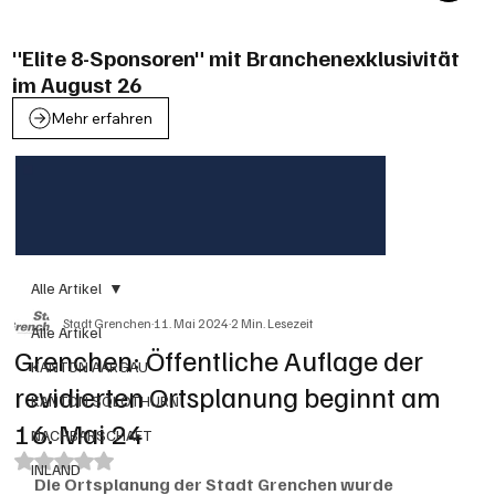
"Elite 8-Sponsoren" mit Branchenexklusivität
im August 26
Mehr erfahren
Alle Artikel
Stadt Grenchen
11. Mai 2024
2 Min. Lesezeit
Alle Artikel
Grenchen: Öffentliche Auflage der
KANTON AARGAU
revidierten Ortsplanung beginnt am
KANTON SOLOTHURN
16. Mai 24
NACHBARSCHAFT
Mit NaN von 5 Sternen bewertet.
INLAND
Die Ortsplanung der Stadt Grenchen wurde 