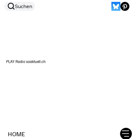
Suchen
PLAY Radio soaktuell.ch
HOME