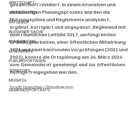
WIRTSCHAFT
gesamthaft revidiert. In einem intensiven und 
aufwändigen Planungsprozess wurden die 
VERMISCHTES
Nutzungspläne und Reglemente analysiert, 
RATGEBER
ergänzt, korrigiert und angepasst. Beginnend mit 
IN EIGENER SACHE
dem räumlichen Leitbild 2017, umfangreichen 
KOMMENTARE
Grundlagearbeiten, einer öffentlichen Mitwirkung 
2021 und zwei kantonalen Vorprüfungen (2021 und 
LESERBRIEFE
2023), konnte die Ortsplanung am 26. März 2024 
PUBLIREPORTAGEN
vom Gemeinderat genehmigt und zur öffentlichen 
TOPSTORY
Auflage freigegeben werden. 
MUGA'26
Stadt Grenchen / Baudirektion
GEMEINDEPORTRÄTS