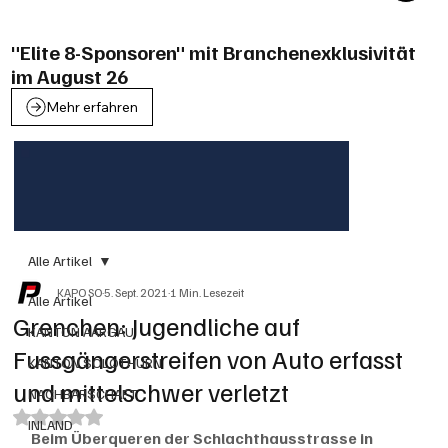
"Elite 8-Sponsoren" mit Branchenexklusivität
im August 26
Mehr erfahren
Alle Artikel
KAPO SO
5. Sept. 2021
1 Min. Lesezeit
Alle Artikel
Grenchen: Jugendliche auf
KANTON AARGAU
Fussgängerstreifen von Auto erfasst
KANTON SOLOTHURN
und mittelschwer verletzt
NACHBARSCHAFT
Mit NaN von 5 Sternen bewertet.
INLAND
Beim Überqueren der Schlachthausstrasse in 