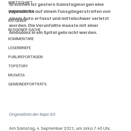
WIRTSCHAFT
Grenchen ist gestern Samstagmorgen eine 
Jugendliche auf einem Fussgängerstreifen von 
VERMISCHTES
einem Auto erfasst und mittelschwer verletzt 
RATGEBER
worden. Die Verunfallte musste mit einer 
IN EIGENER SACHE
Ambulanz in ein Spital gebracht werden. 
KOMMENTARE
LESERBRIEFE
PUBLIREPORTAGEN
TOPSTORY
MUGA'26
GEMEINDEPORTRÄTS
Originalfoto der Kapo SO
Am Samstag, 4. September 2021, um zirka 7.40 Uhr, 