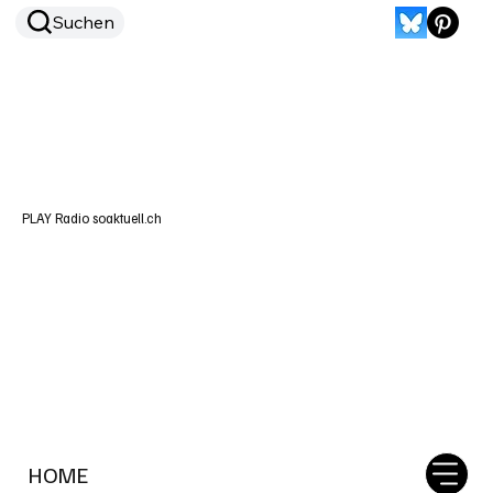
Suchen
PLAY Radio soaktuell.ch
HOME