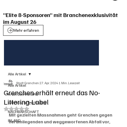
"Elite 8-Sponsoren" mit Branchenexklusivität
im August 26
Mehr erfahren
Alle Artikel
Stadt Grenchen
27. Apr. 2024
1 Min. Lesezeit
Alle Artikel
Grenchen erhält erneut das No-
KANTON AARGAU
Littering-Label
KANTON SOLOTHURN
Mit NaN von 5 Sternen bewertet.
NACHBARSCHAFT
Mit gezielten Massnahmen geht Grenchen gegen 
INLAND
herumliegenden und weggeworfenen Abfall vor, 