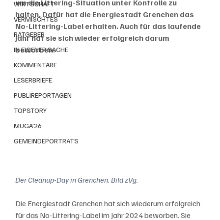
um die Littering-Situation unter Kontrolle zu 
WIRTSCHAFT
halten. Dafür hat die Energiestadt Grenchen das 
VERMISCHTES
No-Littering-Label erhalten. Auch für das laufende 
RATGEBER
Jahr hat sie sich wieder erfolgreich darum 
beworben.
IN EIGENER SACHE
KOMMENTARE
LESERBRIEFE
PUBLIREPORTAGEN
TOPSTORY
MUGA'26
GEMEINDEPORTRÄTS
Der Cleanup-Day in Grenchen. Bild zVg.
Die Energiestadt Grenchen hat sich wiederum erfolgreich 
für das No-Littering-Label im Jahr 2024 beworben. Sie 