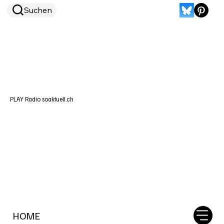
Suchen
PLAY Radio soaktuell.ch
HOME