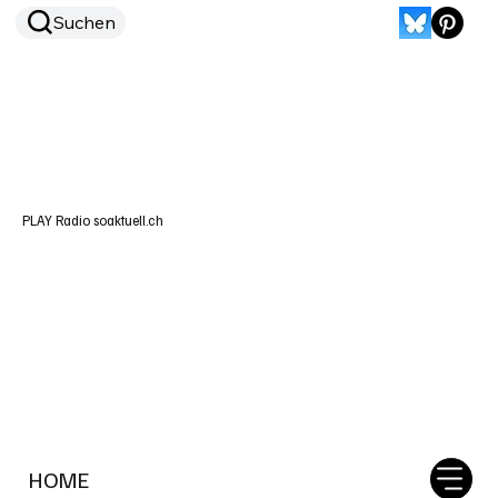
Suchen
PLAY Radio soaktuell.ch
HOME