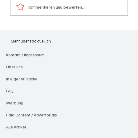
Kommentieren und bewerten...
Wie kleine Gratis-Online-Medien mit
Webradios die Schweizer Medienwelt
Mehr über soaktuell.ch
aufrütteln
Kontakt / Impressum
Über uns
In eigener Sache
FAQ
Werbung
Paid Content / Advertorials
Alle Artikel