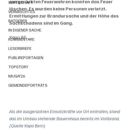
ausgerückten Feuerwehren konnten das Feuer 
WIRTSCHAFT
löschen. Es wurden keine Personen verletzt. 
VERMISCHTES
Ermittlungen zur Brandursache und der Höhe des 
RATGEBER
Sachschadens sind im Gang.
IN EIGENER SACHE
Kapo BE
KOMMENTARE
LESERBRIEFE
PUBLIREPORTAGEN
TOPSTORY
MUGA'26
GEMEINDEPORTRÄTS
Als die ausgerückten Einsatzkräfte vor Ort eintrafen, stand 
das im Umbau stehende Bauernhaus bereits im Vollbrand. 
(Quelle Kapo Bern)