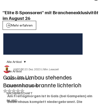
"Elite 8-Sponsoren" mit Branchenexklusivität
im August 26
Mehr erfahren
Alle Artikel
KAPO BE
23. Dez. 2023
1 Min. Lesezeit
Alle Artikel
Gals: Im Umbau stehendes
KANTON AARGAU
Bauernhaus brannte lichterloh
KANTON SOLOTHURN
Mit NaN von 5 Sternen bewertet.
NACHBARSCHAFT
Am Freitagmorgen ist in Gals (bei Gampelen) ein 
INLAND
Bauernhaus komplett niedergebrannt. Die 