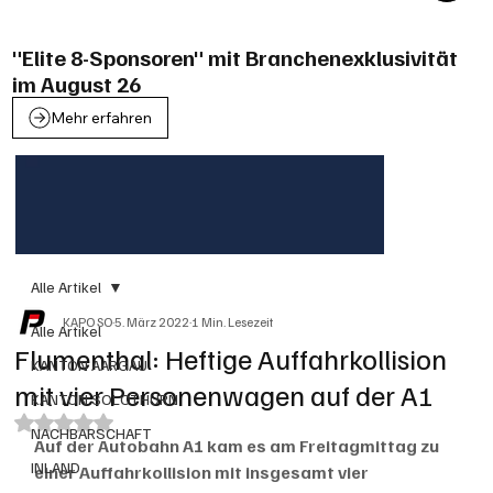
"Elite 8-Sponsoren" mit Branchenexklusivität
im August 26
Mehr erfahren
Alle Artikel
KAPO SO
5. März 2022
1 Min. Lesezeit
Alle Artikel
Flumenthal: Heftige Auffahrkollision
KANTON AARGAU
mit vier Personenwagen auf der A1
KANTON SOLOTHURN
Mit NaN von 5 Sternen bewertet.
NACHBARSCHAFT
Auf der Autobahn A1 kam es am Freitagmittag zu 
INLAND
einer Auffahrkollision mit insgesamt vier 