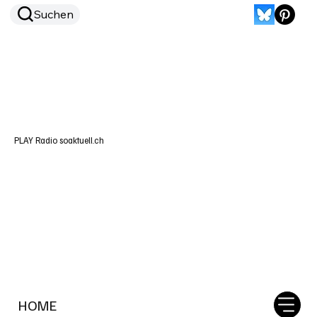
Suchen
PLAY Radio soaktuell.ch
HOME