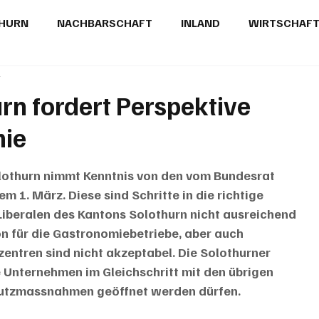
THURN
NACHBARSCHAFT
INLAND
WIRTSCHAF
t
BRIEFE
PUBLIREPORTAGEN
TOPSTORY
MUGA'
rn fordert Perspektive
mie
olothurn nimmt Kenntnis von den vom Bundesrat 
 1. März. Diese sind Schritte in die richtige 
 Liberalen des Kantons Solothurn nicht ausreichend 
ion für die Gastronomiebetriebe, aber auch 
entren sind nicht akzeptabel. Die Solothurner 
e Unternehmen im Gleichschritt mit den übrigen 
hutzmassnahmen geöffnet werden dürfen. 