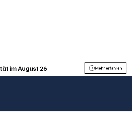
einden
Nachbarschaft
Inland
Wirtschaft
Leben
We
tät im August 26
Mehr erfahren