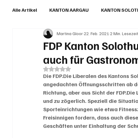
Alle Artikel
KANTON AARGAU
KANTON SOLO
Martina Gloor
22. Feb. 2021
2 Min. Lesezei
IN EIGENER SACHE
KOMMENTARE
LESER
FDP Kanton Solothu
auch für Gastrono
Mit NaN von 5 Sternen bewertet.
Die FDP.Die Liberalen des Kantons S
angedachten Öffnungsschritten ab dem
Richtung, aber aus Sicht der FDP.Die
und zu zögerlich. Speziell die Situat
Sporteinrichtungen wie etwa Fitnessz
Freisinnigen fordern, dass auch dies
Geschäften unter Einhaltung der Sc