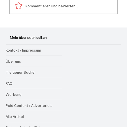
Kommentieren und bewerten...
Kaum Stechmücken diesen Sommer:
Warum die Ruhe täuscht und was das
Mehr über soaktuell.ch
bedeutet
Kontakt / Impressum
Über uns
In eigener Sache
FAQ
Werbung
Paid Content / Advertorials
Alle Artikel