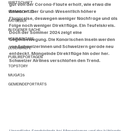
WIRTSCHAFT
gut von der Corona-Flaute erholt, wie etwa die 
Balearen. Der Grund: Wesentlich höhere 
VERMISCHTES
Flugpreise, deswegen weniger Nachfrage und als 
RATGEBER
Folge noch weniger Direktflüge. Ein Teufelskreis. 
IN EIGENER SACHE
Doch der Sommer 2024 zeigt eine 
KOMMENTARE
Gegenbewegung. Die Kanarischen Inseln werden 
von Schweizerinnen und Schweizern gerade neu 
LESERBRIEFE
entdeckt. Mangelnde Direktflüge hin oder her. 
PUBLIREPORTAGEN
Schweizer Airlines verschlafen den Trend.
TOPSTORY
MUGA'26
GEMEINDEPORTRÄTS
Unendliche Sandstrände bei Maspalomas und der kühlende 