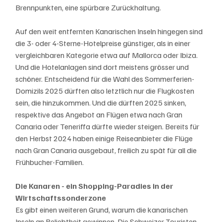
Brennpunkten, eine spürbare Zurückhaltung. 
Auf den weit entfernten Kanarischen Inseln hingegen sind 
die 3- oder 4-Sterne-Hotelpreise günstiger, als in einer 
vergleichbaren Kategorie etwa auf Mallorca oder Ibiza. 
Und die Hotelanlagen sind dort meistens grösser und 
schöner. Entscheidend für die Wahl des Sommerferien-
Domizils 2025 dürften also letztlich nur die Flugkosten 
sein, die hinzukommen. Und die dürften 2025 sinken, 
respektive das Angebot an Flügen etwa nach Gran 
Canaria oder Teneriffa dürfte wieder steigen. Bereits für 
den Herbst 2024 haben einige Reiseanbieter die Flüge 
nach Gran Canaria ausgebaut, freilich zu spät für all die 
Frühbucher-Familien.
Die Kanaren - ein Shopping-Paradies in der 
Wirtschaftssonderzone
Es gibt einen weiteren Grund, warum die kanarischen 
Inseln an Beliebtheit gewinnen. Die Schweizer Touristen 