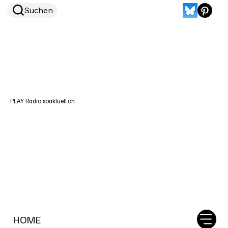
Suchen
PLAY Radio soaktuell.ch
HOME