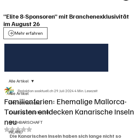
"Elite 8-Sponsoren" mit Branchenexklusivität
im August 26
Mehr erfahren
Alle Artikel
Redaktion soaktuell.ch
29. Juli 2024
4 Min. Lesezeit
Alle Artikel
Familienferien: Ehemalige Mallorca-
KANTON AARGAU
Touristen entdecken Kanarische Inseln
KANTON SOLOTHURN
neu
NACHBARSCHAFT
Mit NaN von 5 Sternen bewertet.
INLAND
Die Kanarischen Inseln haben sich lange nicht so 