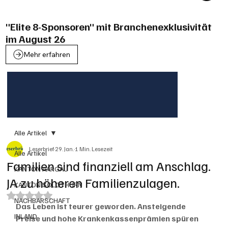
"Elite 8-Sponsoren" mit Branchenexklusivität
im August 26
Mehr erfahren
Alle Artikel
Leserbrief
29. Jan.
1 Min. Lesezeit
Alle Artikel
Familien sind finanziell am Anschlag.
KANTON AARGAU
JA zu höheren Familienzulagen.
KANTON SOLOTHURN
Mit NaN von 5 Sternen bewertet.
NACHBARSCHAFT
Das Leben ist teurer geworden. Ansteigende 
INLAND
Preise und hohe Krankenkassenprämien spüren 