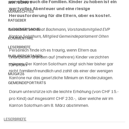
vor allem auch die Familien. Kinder zu haben ist ein 
WIRTSCHAFT
wertvolles Abenteuer und eine riesige 
VERMISCHTES
Herausforderung für die Eltern, aber es kostet. 
RATGEBER
Leserbrief von Beat Bachmann, Vorstandsmitglied EVP 
IN EIGENER SACHE
Kanton Solothurn, Mitglied Gemeindeparlament Olten
KOMMENTARE
LESERBRIEFE
Persönlich finde ich es traurig, wenn Eltern aus 
PUBLIREPORTAGEN
finanziellen Gründen auf (mehrere) Kinder verzichten 
müssen. Der Kanton Solothurn zeigt sich hier bisher gar 
TOPSTORY
nicht familienfreundlich und zahlt als einer der wenigen 
MUGA'26
Kantone nur das gesetzliche Minium an Kinderzulagen. 
GEMEINDEPORTRÄTS
Darum unterstütze ich die leichte Erhöhung (von CHF 15.- 
pro Kind) auf insgesamt CHF 230.-,  über welche wir im 
Kanton Solothurn am 8. März abstimmen.
LESERBRIEFE