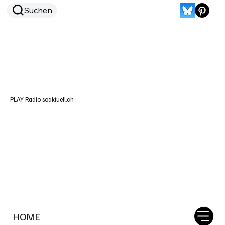
Suchen
PLAY Radio soaktuell.ch
HOME