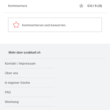
Kommentare
0.0 / 5 (0)
Kommentieren und bewerten...
Wie kleine Gratis-Online-Medien mit
Webradios die Schweizer Medienwelt
Mehr über soaktuell.ch
aufrütteln
Kontakt / Impressum
Über uns
In eigener Sache
FAQ
Werbung