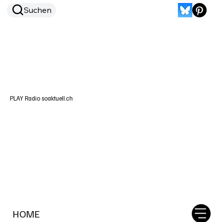
Suchen
PLAY Radio soaktuell.ch
HOME