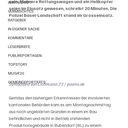
sein. Mehrere Rettungswagen und ein Helikopter 
WIRTSCHAFT
seien im Einsatz gewesen, schreibt 20 Minuten. Die 
VERMISCHTES
Polizei Basel-Landschaft stand im Grosseinsatz.
RATGEBER
IN EIGENER SACHE
KOMMENTARE
LESERBRIEFE
PUBLIREPORTAGEN
TOPSTORY
MUGA'26
GEMEINDEPORTRÄTS
Symbolbild von Lichtkunst.73 / pixelio.de
Gemäss den bisherigen Erkenntnissen der involvierten 
kantonalen Behörden kam es am Montagnachmittag 
aus noch ungeklärten Gründen in einem im Bau 
befindlichen und nicht in Betrieb stehenden 
Produktionsgebäude in Bubendorf (BL) zu einem 