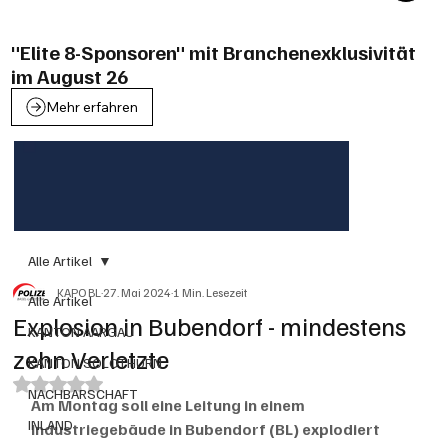
"Elite 8-Sponsoren" mit Branchenexklusivität
im August 26
Mehr erfahren
Alle Artikel
KAPO BL
27. Mai 2024
1 Min. Lesezeit
Alle Artikel
Explosion in Bubendorf - mindestens
KANTON AARGAU
zehn Verletzte
KANTON SOLOTHURN
Mit NaN von 5 Sternen bewertet.
NACHBARSCHAFT
Am Montag soll eine Leitung in einem 
INLAND
Industriegebäude in Bubendorf (BL) explodiert 