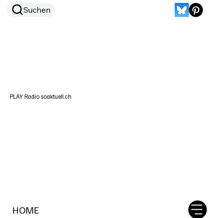
Suchen
PLAY Radio soaktuell.ch
HOME