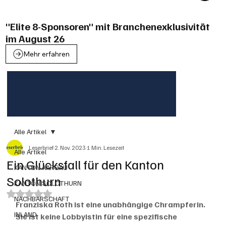
"Elite 8-Sponsoren" mit Branchenexklusivität
im August 26
Mehr erfahren
Alle Artikel
Leserbrief
2. Nov. 2023
1 Min. Lesezeit
Alle Artikel
Ein Glücksfall für den Kanton
KANTON AARGAU
Solothurn
KANTON SOLOTHURN
Mit NaN von 5 Sternen bewertet.
NACHBARSCHAFT
Franziska Roth ist eine unabhängige Chrampferin. 
INLAND
Sie ist keine Lobbyistin für eine spezifische 