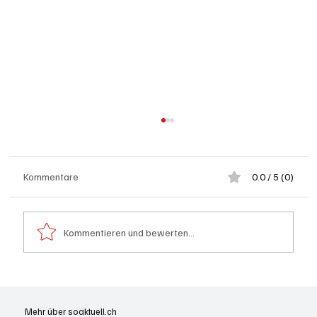
Kommentare
0.0 / 5 (0)
Kommentieren und bewerten...
Grenchen: "Die Mitte" steht hinter Susanne
Sahli
Mehr über soaktuell.ch