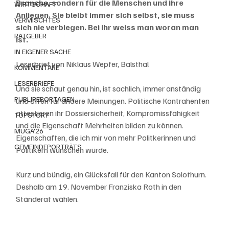
Branche, sondern für die Menschen und ihre 
WIRTSCHAFT
Anliegen. Sie bleibt immer sich selbst, sie muss 
VERMISCHTES
sich nie verbiegen. Bei ihr weiss man woran man 
RATGEBER
ist. 
IN EIGENER SACHE
Leserbrief von Niklaus Wepfer, Balsthal
KOMMENTARE
LESERBRIEFE
Und sie schaut genau hin, ist sachlich, immer anständig 
PUBLIREPORTAGEN
und offen für andere Meinungen. Politische Kontrahenten 
attestieren ihr Dossiersicherheit, Kompromissfähigkeit 
TOPSTORY
und die Eigenschaft Mehrheiten bilden zu können. 
MUGA'26
Eigenschaften, die ich mir von mehr Politkerinnen und 
GEMEINDEPORTRÄTS
Politikern wünschen würde. 
Kurz und bündig, ein Glücksfall für den Kanton Solothurn. 
Deshalb am 19. November Franziska Roth in den 
Ständerat wählen.