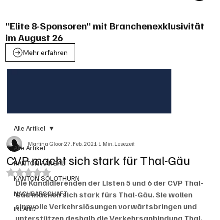
"Elite 8-Sponsoren" mit Branchenexklusivität
im August 26
Mehr erfahren
Alle Artikel
Martina Gloor
27. Feb. 2021
1 Min. Lesezeit
Alle Artikel
CVP macht sich stark für Thal-Gäu
KANTON AARGAU
Mit NaN von 5 Sternen bewertet.
KANTON SOLOTHURN
Die Kandidierenden der Listen 5 und 6 der CVP Thal-
NACHBARSCHAFT
Gäu machen sich stark fürs Thal-Gäu. Sie wollen 
sinnvolle Verkehrslösungen vorwärtsbringen und 
INLAND
unterstützen deshalb die Verkehrsanbindung Thal. 