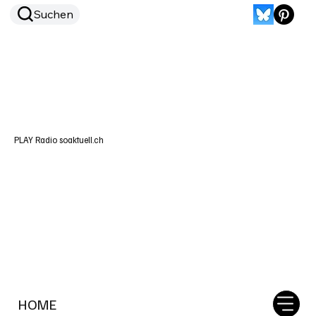
Suchen
PLAY Radio soaktuell.ch
HOME