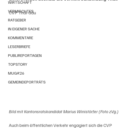
WIRTSCHAFT
VERMISCHTES
CVP Thal-Gäu
RATGEBER
IN EIGENER SACHE
KOMMENTARE
LESERBRIEFE
PUBLIREPORTAGEN
TOPSTORY
MUGA'26
GEMEINDEPORTRÄTS
Bild mit Kantonsratskandidat Marius Winistörfer (Foto zVg.)
Auch beim öffentlichen Verkehr engagiert sich die CVP 