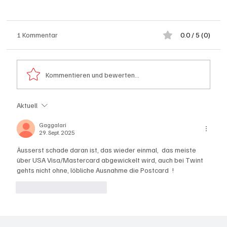
1 Kommentar
0.0 / 5 (0)
Kommentieren und bewerten...
Aktuell
Festhypotheken: Starke Zinserhöhung seit
Anfang Juli 2026
Gaggalari
29. Sept. 2025
Äusserst schade daran ist, das wieder einmal,  das meiste 
über USA Visa/Mastercard abgewickelt wird, auch bei Twint 
gehts nicht ohne, löbliche Ausnahme die Postcard  !
Gefällt mir
Antworten