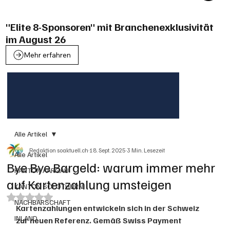
"Elite 8-Sponsoren" mit Branchenexklusivität
im August 26
Mehr erfahren
Alle Artikel
Redaktion soaktuell.ch
18. Sept. 2025
3 Min. Lesezeit
Alle Artikel
Bye Bye Bargeld: warum immer mehr
KANTON AARGAU
auf Kartenzahlung umsteigen
KANTON SOLOTHURN
Mit NaN von 5 Sternen bewertet.
NACHBARSCHAFT
Kartenzahlungen entwickeln sich in der Schweiz 
INLAND
zur neuen Referenz. Gemäß Swiss Payment 