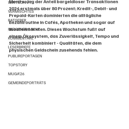
Monitor lag der Anteil bargeldloser Transaktionen 
WIRTSCHAFT
2024 erstmals über 80 Prozent; Kredit-, Debit- und 
VERMISCHTES
Prepaid-Karten dominierten die alltägliche 
RATGEBER
Bezahlroutine in Cafés, Apotheken und sogar auf 
Wochenmärkten. Dieses Wachstum fußt auf 
IN EIGENER SACHE
einem Ökosystem, das Zuverlässigkeit, Tempo und 
KOMMENTARE
Sicherheit kombiniert - Qualitäten, die dem 
LESERBRIEFE
physischen Geldschein zusehends fehlen.
PUBLIREPORTAGEN
TOPSTORY
MUGA'26
GEMEINDEPORTRÄTS