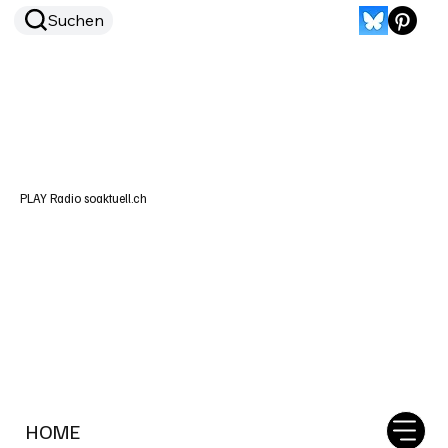
Suchen
PLAY Radio soaktuell.ch
HOME