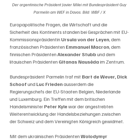
Der argentinische Präsident Javier Milei mit Bundespräsident Guy 
Parmelin am WEF in Davos. Bild: WBF / X
Europapolitische Fragen, die Wirtschaft und die 
Sicherheit des Kontinents standen bei Gesprächen mit EU-
Kommissionspräsidentin 
Ursula von der Leyen
, dem 
französischen Präsidenten 
Emmanuel Macron
, dem 
finnischen Präsidenten 
Alexander Stubb
 und dem 
litauischen Präsidenten 
Gitanas Nausėda
 im Zentrum.  
Bundespräsident Parmelin traf mit
 Bart de Wever, Dick 
Schoof
 und 
Luc Frieden 
ausserdem die 
Regierungschefs der EU-Staaten Belgien, Niederlande 
und Luxemburg. Ein Treffen mit dem britischen 
Handelsminister 
Peter Kyle
 war der angestrebten 
Weiterentwicklung der Handelsbeziehungen zwischen 
der Schweiz und dem Vereinigten Königreich gewidmet.
Mit dem ukrainischen Präsidenten 
Wolodymyr 