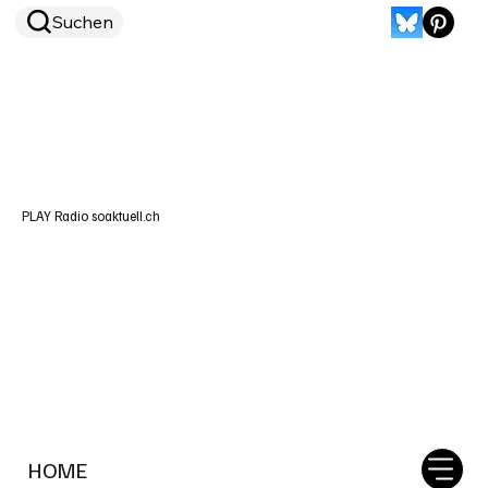
Suchen
PLAY Radio soaktuell.ch
HOME