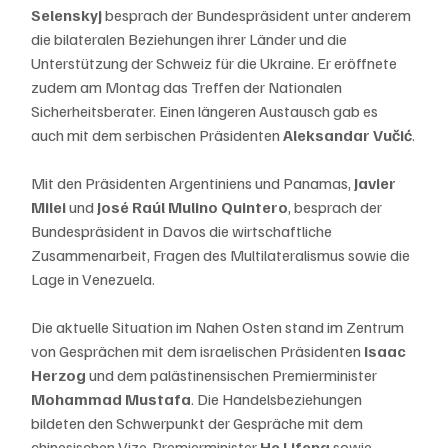
Selenskyj
 besprach der Bundespräsident unter anderem 
die bilateralen Beziehungen ihrer Länder und die 
Unterstützung der Schweiz für die Ukraine. Er eröffnete 
zudem am Montag das Treffen der Nationalen 
Sicherheitsberater. Einen längeren Austausch gab es 
auch mit dem serbischen Präsidenten 
Aleksandar Vučić
.
Mit den Präsidenten Argentiniens und Panamas, 
Javier 
Milei
 und 
José Raúl Mulino Quintero
, besprach der 
Bundespräsident in Davos die wirtschaftliche 
Zusammenarbeit, Fragen des Multilateralismus sowie die 
Lage in Venezuela.
Die aktuelle Situation im Nahen Osten stand im Zentrum 
von Gesprächen mit dem israelischen Präsidenten 
Isaac 
Herzog
 und dem palästinensischen Premierminister 
Mohammad Mustafa
. Die Handelsbeziehungen 
bildeten den Schwerpunkt der Gespräche mit dem 
chinesischen Vize-Premierminister 
He Lifeng
 sowie 