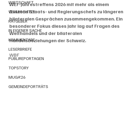
WIRTSCHAFT
WEF-Jahrestreffens 2026 mit mehr als einem 
Dutzend Staats- und Regierungschefs zu längeren 
VERMISCHTES
bilateralen Gesprächen zusammengekommen. Ein 
RATGEBER
besonderer Fokus dieses Jahr lag auf Fragen des 
IN EIGENER SACHE
Welthandels und der bilateralen 
KOMMENTARE
Handelsbeziehungen der Schweiz.
LESERBRIEFE
WBF
PUBLIREPORTAGEN
TOPSTORY
MUGA'26
GEMEINDEPORTRÄTS