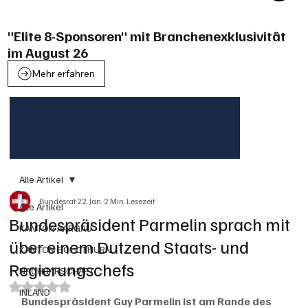
"Elite 8-Sponsoren" mit Branchenexklusivität
im August 26
Mehr erfahren
Alle Artikel
Bundesrat
22. Jan.
2 Min. Lesezeit
Alle Artikel
Bundespräsident Parmelin sprach mit
KANTON AARGAU
über einem Dutzend Staats- und
KANTON SOLOTHURN
Regierungschefs
NACHBARSCHAFT
Mit NaN von 5 Sternen bewertet.
INLAND
Bundespräsident Guy Parmelin ist am Rande des 