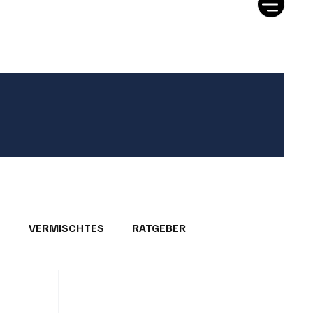
tter
Ratgeber
Leserbriefe
T
VERMISCHTES
RATGEBER
26
GEMEINDEPORTRÄTS