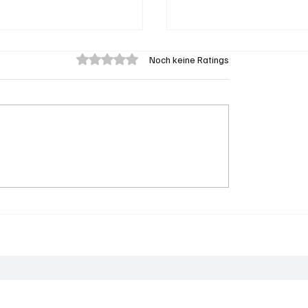
Mit 0 von 5 Sternen bewertet.
Noch keine Ratings
on: Brand in Heustock
Grenchen: "Die Mitte"
zu stundenlangen
hinter Susanne Sahli
rbeiten
Die 50 aktivsten Gemeinden auf soaktuell.ch