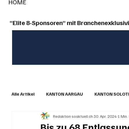
HOME
RADIO "live"
Aargau
Solothurn
Gem
"Elite 8-Sponsoren" mit Branchenexklusivi
Alle Artikel
KANTON AARGAU
KANTON SOLO
Redaktion soaktuell.ch
30. Apr. 2024
1 Min.
IN EIGENER SACHE
KOMMENTARE
LESER
Bis zu 68 Entlassun