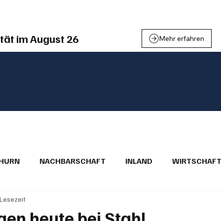
einden
Nachbarschaft
Inland
Wirtschaft
Leben
We
tät im August 26
Mehr erfahren
THURN
NACHBARSCHAFT
INLAND
WIRTSCHAF
 Lesezeit
BRIEFE
PUBLIREPORTAGEN
TOPSTORY
MUGA'
gen heute bei Stahl