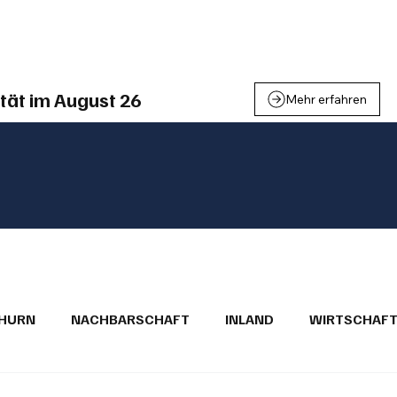
einden
Nachbarschaft
Inland
Wirtschaft
Leben
We
tät im August 26
Mehr erfahren
THURN
NACHBARSCHAFT
INLAND
WIRTSCHAF
BRIEFE
PUBLIREPORTAGEN
TOPSTORY
MUGA'