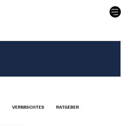
tter
Ratgeber
Leserbriefe
T
VERMISCHTES
RATGEBER
26
GEMEINDEPORTRÄTS