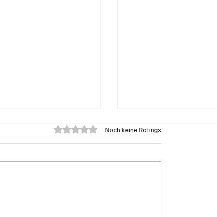
Mit 0 von 5 Sternen bewertet.
Noch keine Ratings
en: "Die Mitte" steht
Goldenes Viereck: Wi
 Susanne Sahli
Aargau und Solothurn