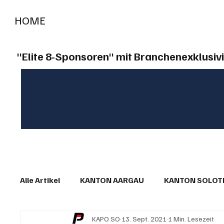
HOME
RADIO "live"
Aargau
Solothurn
Gem
"Elite 8-Sponsoren" mit Branchenexklusivi
Alle Artikel
KANTON AARGAU
KANTON SOLO
KAPO SO
13. Sept. 2021
1 Min. Lesezeit
IN EIGENER SACHE
KOMMENTARE
LESER