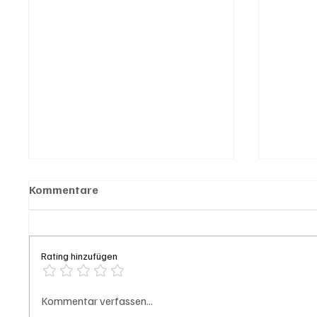
Kommentare
Rating hinzufügen
Olten: Provisorium
Grench
Kommentar verfassen...
Doppelkindergarten
hinter