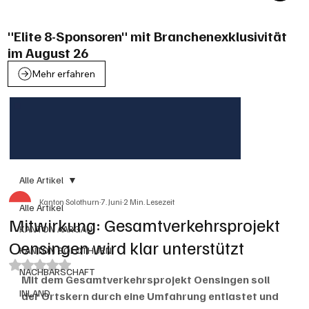
"Elite 8-Sponsoren" mit Branchenexklusivität
im August 26
Mehr erfahren
Alle Artikel
Kanton Solothurn
7. Juni
2 Min. Lesezeit
Alle Artikel
Mitwirkung: Gesamtverkehrsprojekt
KANTON AARGAU
Oensingen wird klar unterstützt
KANTON SOLOTHURN
Mit NaN von 5 Sternen bewertet.
NACHBARSCHAFT
Mit dem Gesamtverkehrsprojekt Oensingen soll 
INLAND
der Ortskern durch eine Umfahrung entlastet und 