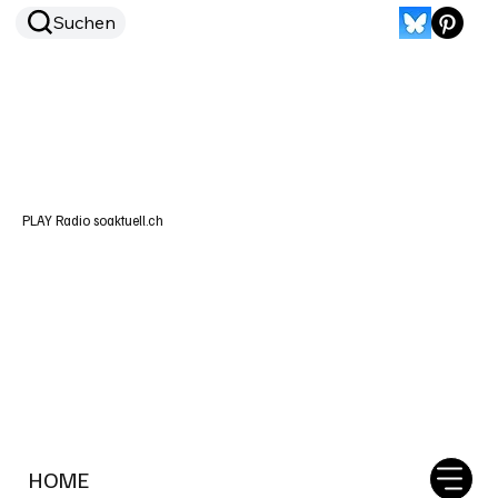
Suchen
PLAY Radio soaktuell.ch
HOME