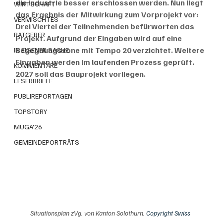
die Industrie besser erschlossen werden. Nun liegt 
WIRTSCHAFT
das Ergebnis der Mitwirkung zum Vorprojekt vor: 
VERMISCHTES
Drei Viertel der Teilnehmenden befürworten das 
RATGEBER
Projekt. Aufgrund der Eingaben wird auf eine 
Begegnungszone mit Tempo 20 verzichtet. Weitere 
IN EIGENER SACHE
Eingaben werden im laufenden Prozess geprüft. 
KOMMENTARE
2027 soll das Bauprojekt vorliegen.
LESERBRIEFE
PUBLIREPORTAGEN
TOPSTORY
MUGA'26
GEMEINDEPORTRÄTS
Situationsplan zVg. von Kanton Solothurn. 
Copyright Swiss 