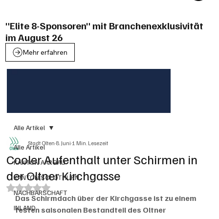
"Elite 8-Sponsoren" mit Branchenexklusivität
im August 26
Mehr erfahren
Alle Artikel
Stadt Olten
8. Juni
1 Min. Lesezeit
Alle Artikel
Cooler Aufenthalt unter Schirmen in
KANTON AARGAU
der Oltner Kirchgasse
KANTON SOLOTHURN
Mit NaN von 5 Sternen bewertet.
NACHBARSCHAFT
Das Schirmdach über der Kirchgasse ist zu einem 
INLAND
festen saisonalen Bestandteil des Oltner 