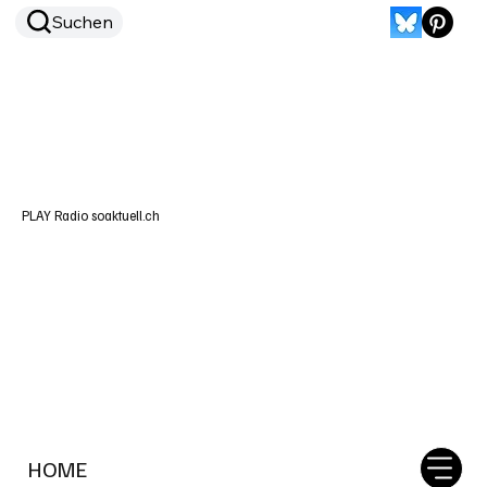
Suchen
PLAY Radio soaktuell.ch
HOME