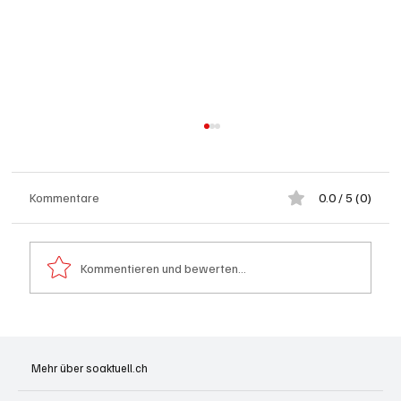
Kommentare
0.0 / 5 (0)
Kommentieren und bewerten...
Grenchen: "Die Mitte" steht hinter Susanne
Sahli
Mehr über soaktuell.ch