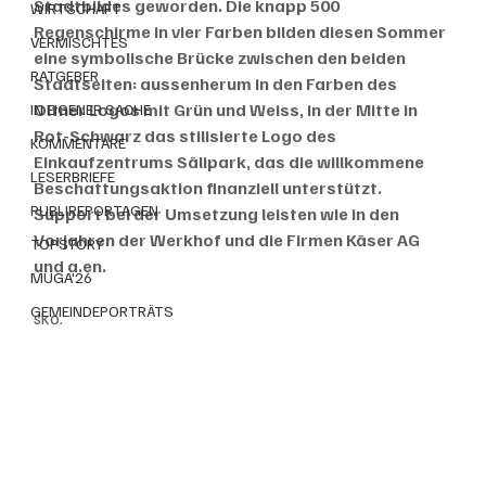
Stadtbildes geworden. Die knapp 500 
WIRTSCHAFT
Regenschirme in vier Farben bilden diesen Sommer 
VERMISCHTES
eine symbolische Brücke zwischen den beiden 
RATGEBER
Stadtseiten: aussenherum in den Farben des 
Oltner Logos mit Grün und Weiss, in der Mitte in 
IN EIGENER SACHE
Rot-Schwarz das stilisierte Logo des 
KOMMENTARE
Einkaufzentrums Sälipark, das die willkommene 
LESERBRIEFE
Beschattungsaktion finanziell unterstützt. 
PUBLIREPORTAGEN
Support bei der Umsetzung leisten wie in den 
Vorjahren der Werkhof und die Firmen Käser AG 
TOPSTORY
und a.en.
MUGA'26
GEMEINDEPORTRÄTS
sko. 