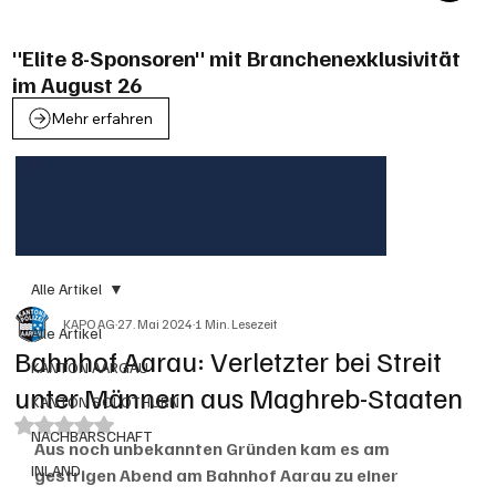
"Elite 8-Sponsoren" mit Branchenexklusivität
im August 26
Mehr erfahren
Alle Artikel
KAPO AG
27. Mai 2024
1 Min. Lesezeit
Alle Artikel
Bahnhof Aarau: Verletzter bei Streit
KANTON AARGAU
unter Männern aus Maghreb-Staaten
KANTON SOLOTHURN
Mit NaN von 5 Sternen bewertet.
NACHBARSCHAFT
Aus noch unbekannten Gründen kam es am 
INLAND
gestrigen Abend am Bahnhof Aarau zu einer 