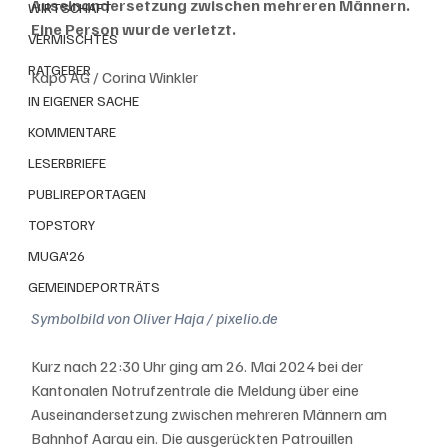
Auseinandersetzung zwischen mehreren Männern. 
WIRTSCHAFT
Eine Person wurde verletzt.
VERMISCHTES
RATGEBER
Kapo AG / Corina Winkler
IN EIGENER SACHE
KOMMENTARE
LESERBRIEFE
PUBLIREPORTAGEN
TOPSTORY
MUGA'26
GEMEINDEPORTRÄTS
Symbolbild von Oliver Haja / pixelio.de
Kurz nach 22:30 Uhr ging am 26. Mai 2024 bei der 
Kantonalen Notrufzentrale die Meldung über eine 
Auseinandersetzung zwischen mehreren Männern am 
Bahnhof Aarau ein. Die ausgerückten Patrouillen 