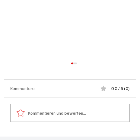
Kommentare
0.0 / 5 (0)
Kommentieren und bewerten...
Aargau: Barbara Borer-Mathys soll SVP-