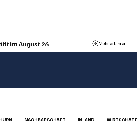
einden
Nachbarschaft
Inland
Wirtschaft
Leben
We
tät im August 26
Mehr erfahren
THURN
NACHBARSCHAFT
INLAND
WIRTSCHAF