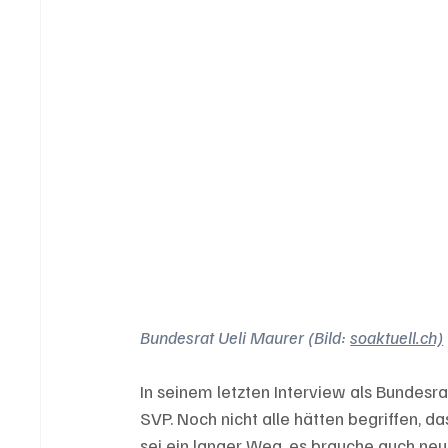
Bundesrat Ueli Maurer (Bild: 
soaktuell.ch)
In seinem letzten Interview als Bundesr
SVP. Noch nicht alle hätten begriffen, da
sei ein langer Weg, es brauche auch neu