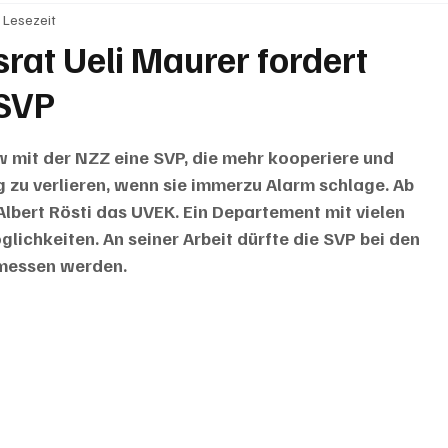
. Lesezeit
BRIEFE
PUBLIREPORTAGEN
TOPSTORY
MUGA'
rat Ueli Maurer fordert
 SVP
w mit der NZZ eine SVP, die mehr kooperiere und 
g zu verlieren, wenn sie immerzu Alarm schlage. Ab 
lbert Rösti das UVEK. Ein Departement mit vielen 
lichkeiten. An seiner Arbeit dürfte die SVP bei den 
messen werden. 