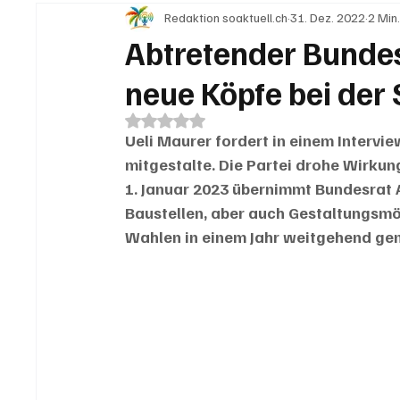
Redaktion soaktuell.ch
31. Dez. 2022
2 Min
IN EIGENER SACHE
KOMMENTARE
LESER
Abtretender Bundes
neue Köpfe bei der
Mit NaN von 5 Sternen bewertet.
Ueli Maurer fordert in einem Intervie
mitgestalte. Die Partei drohe Wirkun
1. Januar 2023 übernimmt Bundesrat A
Baustellen, aber auch Gestaltungsmög
Wahlen in einem Jahr weitgehend ge