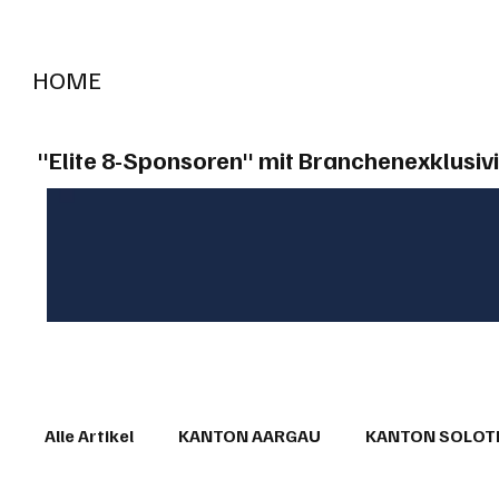
HOME
RADIO "live"
Aargau
Solothurn
Gem
"Elite 8-Sponsoren" mit Branchenexklusivi
Alle Artikel
KANTON AARGAU
KANTON SOLO