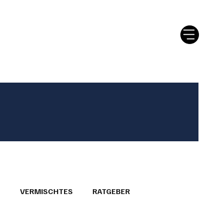
tter
Ratgeber
Leserbriefe
T
VERMISCHTES
RATGEBER