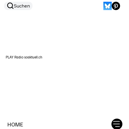
Suchen
PLAY Radio soaktuell.ch
HOME