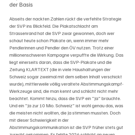
der Basis
Abseits der nackten Zahlen rückt die verfehlte Strategie 
der SVP ins Blickfeld. Die Plakatschlacht am 
Strassenrand hat die SVP zwar gewonnen, doch wer 
schaut heute schon Plakate an, wenn immer mehr 
Pendlerinnen und Pendler den ÖV nutzen.
Trotz einer 
millionenschweren Kampagne verpuffte die Wirkung. Das 
liegt einerseits daran, dass die SVP-Plakate und die 
Zeitung KLARTEXT (die in viele Haushaltungen der 
Schweiz sogar zweimal mit dem selben Inhalt verschickt 
wurde), mittlerweile völlig veraltete Abstimmungskampf-
Werkzeuge sind, die man kennt und schlicht nicht mehr 
beachtet. Kommt hinzu, dass die SVP ein "Ja" brauchte. 
Und ein "Ja zur 10 Mio. Schweiz" ist wohl genau das, was 
die meisten nicht wollten, die Ja stimmen mussten. Doch 
mit dieser Schwierigkeit in der 
Abstimmungskommunikation ist die SVP früher stets gut 
zurecht gekommen. Es fehlte 2026 schlicht an neuen 