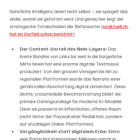
Künstliche Intelligenz denkt nicht selbst – sie spiegelt das 
wider, womit sie gefüttert wird. Und genau hier liegt der 
strategische Totalschaden der Befürworter (
soaktuell.ch 
hat im Vorfeld schon berichtet
):
Der Content-Vorteil des Nein-Lagers:
 Das 
breite Bündnis von Links bis weit in die bürgerliche 
Mitte hinein hat eine enorme digitale Textmasse 
produziert. Von den grossen Verlagen bis hin zu 
regionalen Plattformen wurde das Narrativ einer 
gefahrvollen Abschottung digital zementiert. Diese 
dichte, crossmediale Berichterstattung bildet die 
primäre Datengrundlage für moderne KI-Modelle. 
Denn sie passierte im öffentlichen, offenen Raum 
(nicht hinter der Paywall einer Redaktion, sondern 
auf unzähligen Online-Plattformen).
Vergänglichkeit statt digitalem Erbe:
 Wenn 
eine Partei ihre Kampagnen-Millionen primär in 