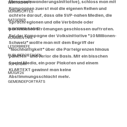
Masseneinwanderungsinitiative), schloss man mit 
WIRTSCHAFT
Kampagnen zuerst mal die eigenen Reihen und 
VERMISCHTES
achtete darauf, dass alle SVP-nahen Medien, die 
RATGEBER
Sprachregionen und alle Verbände oder 
parteinahen Strömungen geschlossen auftraten. 
IN EIGENER SACHE
Bei der Kampagne der Volksinitiative "10 Millionen-
KOMMENTARE
Schweiz" wollte man mit dem Begriff der 
LESERBRIEFE
"Nachhaltigkeit" über die Parteigrenzen hinaus 
PUBLIREPORTAGEN
punkten - und verlor die Basis. Mit ein bisschen 
Social Media, ein paar Plakaten und einem 
TOPSTORY
KLARTEXT gewinnt man keine 
MUGA'26
Abstimmungsschlacht mehr.
GEMEINDEPORTRÄTS