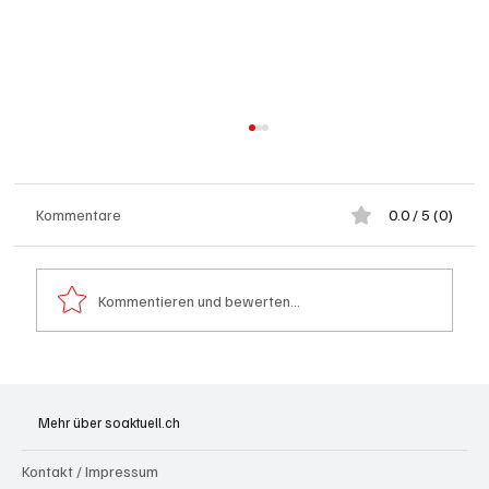
Kommentare
0.0 / 5 (0)
Kommentieren und bewerten...
Hilfikon: Brand in Heustock führt zu
stundenlangen Löscharbeiten
Mehr über soaktuell.ch
Kontakt / Impressum