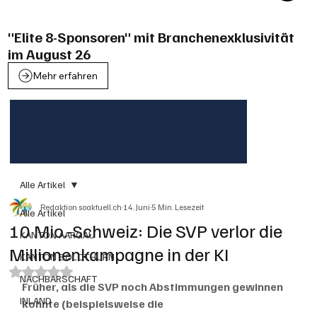
"Elite 8-Sponsoren" mit Branchenexklusivität
im August 26
Mehr erfahren
Alle Artikel
Redaktion soaktuell.ch
14. Juni
5 Min. Lesezeit
Alle Artikel
10 Mio.-Schweiz: Die SVP verlor die
KANTON AARGAU
Millionenkampagne in der KI
KANTON SOLOTHURN
Mit NaN von 5 Sternen bewertet.
NACHBARSCHAFT
Früher, als die SVP noch Abstimmungen gewinnen 
INLAND
konnte (beispielsweise die 