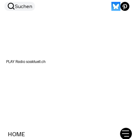
Suchen
PLAY Radio soaktuell.ch
HOME