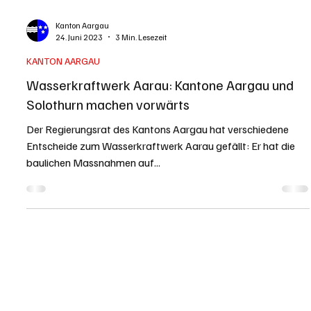
Redaktion soaktuell.ch
25. Dez. 2023
2 Min. Lesezeit
KANTON SOLOTHURN
Fotografinnen und Fotografen aus Aargau-
Solothurn an der photoSCHWEIZ mit dabei
Die photoSCHWEIZ ist mit über 20'000 Besuchenden die
grösste Werkschau für Fotografie der Schweiz. Jährlich
zeigen über 250...