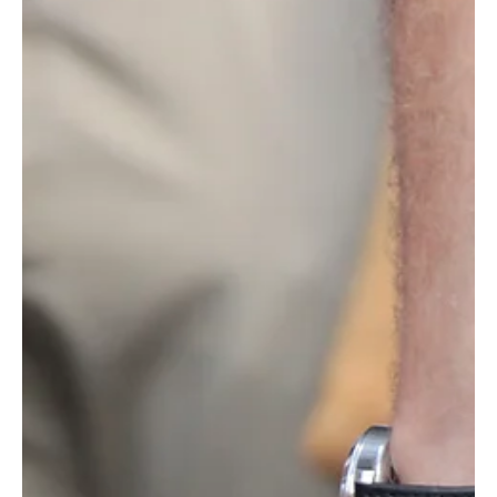
Lärmemissionen reduziert werden. Dafür setzt das Amt für
Verkehr und Tiefbau des Kantons Solothurn Massnahmen für
Tempo 30 um. KI-generiertes Symbolbild. Gemini. Auf den
kommunalen Strassen von Erlinsbach SO gilt bereits seit
längerer Zeit Tempo 30. Nun wird die
Geschwindigkeitsbeschränkung auch auf Abschnitten der
Kantonsstrassen im Ortszentrum eingeführt. Dies betrifft die
Aarauer-, Gösger-, Haupt- und Stüsslingers