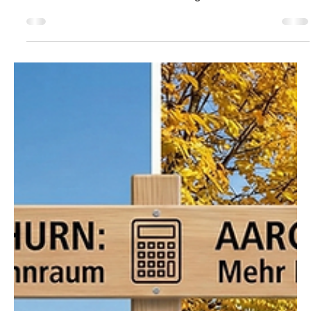
Kanton Solothurn
26. Mai
1 Min. Lesezeit
KANTON SOLOTHURN
Banküberfälle in Lostorf und Erlinsbach:
Tatverdächtiger festgenommen
Am 10. Dezember 2025 und am 6. Februar 2026 kam es zu je
einem Raubüberfall in einer Raiffeisenbank in Lostorf und
Erlinsbach. In diesem Zusammenhang konnte nun ein
Tatverdächtiger, ein 27-jähriger Kroate, festgenommen
werden. Er befindet sich in Untersuchungshaft.
Staatsanwaltschaft Solothurn Symbolbild von Rainer Bleek /
unsplash.com Ein vorerst unbekannter Mann betrat am 10.
Dezember 2025 den Schalterraum der Raiffeisenbank in
Lostorf sowie am 6. Februar 2026 jenen der Rai