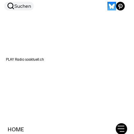
Suchen
PLAY Radio soaktuell.ch
HOME