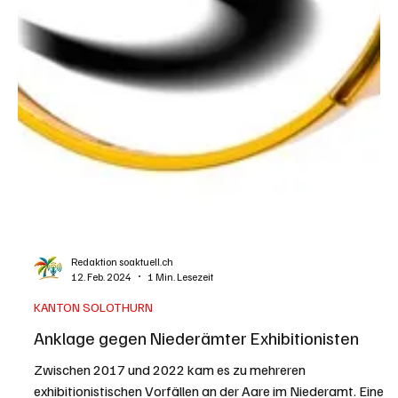
Redaktion soaktuell.ch
2. März 2025
1 Min. Lesezeit
VERMISCHTES
Freilichttheater 2025 in Erlinsbach: «Rosa
Einhorn – Kitsch-Revue unter freiem Himmel»
Die Erlinsbacher Bühne lädt im August 2025 zu einem
aussergewöhnlichen Theatererlebnis ein: "Das rosa Einhorn",
eine mitreißende...