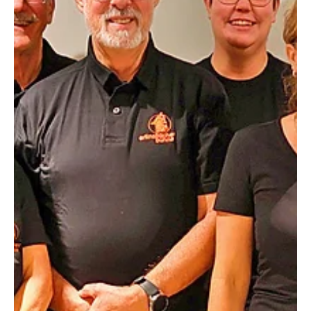
Redaktion soaktuell.ch
24. Dez. 2025
2 Min. Lesezeit
KANTON SOLOTHURN
Das sind 2025 die vier attraktivsten Gemeinden
im Kanton Solothurn.
In den aktuellen Rankings für das Jahr 2025 schwingt
Erlinsbach SO erneut als die erfolgreichste bzw. attraktivste
Gemeinde im Kanton Solothurn obenauf. Der Begriff
„erfolgreich“ wird dabei meist über das jährliche
Gemeinderanking der Handelszeitung/BILANZ (erstellt durch