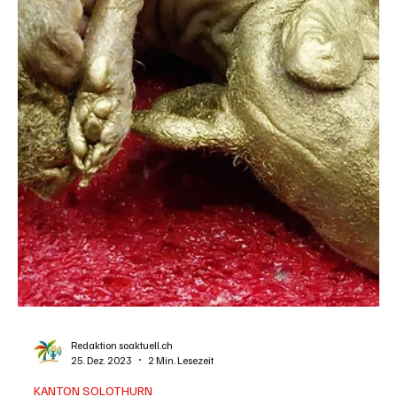
Redaktion soaktuell.ch
12. Feb. 2024
1 Min. Lesezeit
KANTON SOLOTHURN
Anklage gegen Niederämter Exhibitionisten
Zwischen 2017 und 2022 kam es zu mehreren