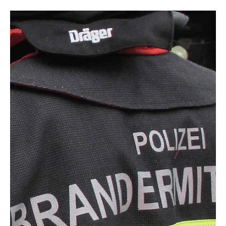
Redaktion soaktuell.ch
14. Juni 2023
1 Min. Lesezeit
KANTON SOLOTHURN
Erlinsbach feiert "850 Jahre Speuz"
Erlinsbach ist 850 Jahre alt und das ganze Dorf feiert. Trotz
der Verteilung der Jubiläumsfeierlichkeiten auf das ganze Jahr
darf ein...