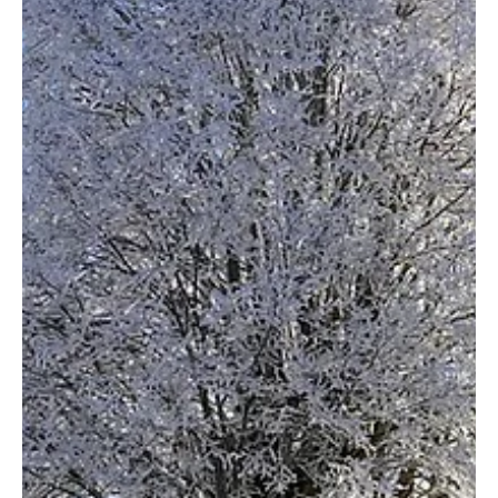
Mieten oder Steuern: Aargau oder Solothurn?
Wo sparen Familien 2026 wirklich?
Die Schweiz ist teuer – das ist kein Geheimnis. Doch wer im
„magischen Dreieck“ zwischen Zürich, Basel und Bern lebt,
steht vor einer knallharten Rechenaufgabe: Lohnt sich der
Kanton Solothurn mit seinen günstigen Mieten, oder fährt
man im steuerlich attraktiveren Aargau besser? Ein
Faktencheck am Beispiel einer Familie mit zwei Kindern. KI-
generiertes Bild von Gemini. Wer heute als Familie mit zwei
Kindern den Umzugswagen packt, schaut nicht mehr nur auf
die Aussicht. Die mo