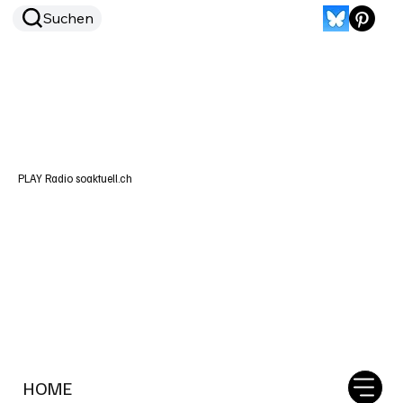
Suchen
PLAY Radio soaktuell.ch
HOME