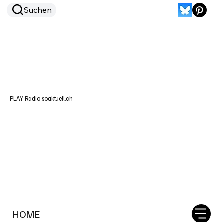
Suchen
PLAY Radio soaktuell.ch
HOME