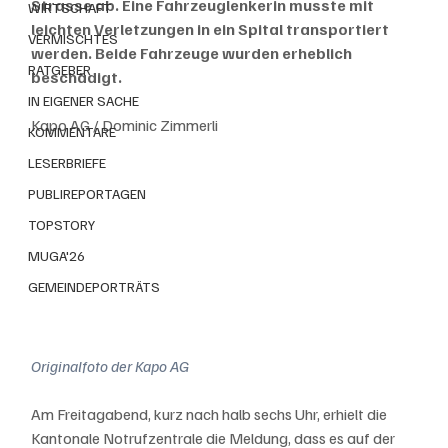
Strasse ab. Eine Fahrzeuglenkerin musste mit 
WIRTSCHAFT
leichten Verletzungen in ein Spital transportiert 
VERMISCHTES
werden. Beide Fahrzeuge wurden erheblich 
RATGEBER
beschädigt. 
IN EIGENER SACHE
Kapo AG / Dominic Zimmerli
KOMMENTARE
LESERBRIEFE
PUBLIREPORTAGEN
TOPSTORY
MUGA'26
GEMEINDEPORTRÄTS
Originalfoto der Kapo AG
Am Freitagabend, kurz nach halb sechs Uhr, erhielt die 
Kantonale Notrufzentrale die Meldung, dass es auf der 