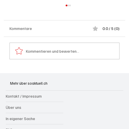
Kommentare
0.0 / 5 (0)
Kommentieren und bewerten...
Badi Seengen: 62-jährige Frau von
Badegast tätlich angegriffen (Zeugen
Mehr über soaktuell.ch
gesucht)
Kontakt / Impressum
Über uns
In eigener Sache