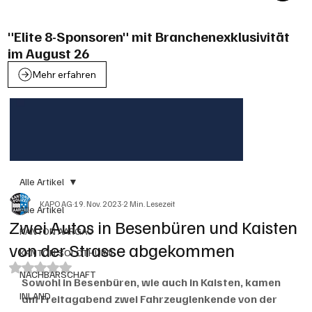
"Elite 8-Sponsoren" mit Branchenexklusivität
im August 26
Mehr erfahren
Alle Artikel
KAPO AG
19. Nov. 2023
2 Min. Lesezeit
Alle Artikel
Zwei Autos in Besenbüren und Kaisten
KANTON AARGAU
von der Strasse abgekommen
KANTON SOLOTHURN
Mit NaN von 5 Sternen bewertet.
NACHBARSCHAFT
Sowohl in Besenbüren, wie auch in Kaisten, kamen 
INLAND
am Freitagabend zwei Fahrzeuglenkende von der 