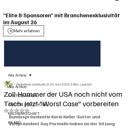
"Elite 8-Sponsoren" mit Branchenexklusivität
im August 26
Mehr erfahren
Alle Artikel
Redaktion soaktuell.ch
25. Juni 2025
2 Min. Lesezeit
Alle Artikel
Zoll-Hammer der USA noch nicht vom
KANTON AARGAU
Tisch: Jetzt "Worst Case" vorbereiten
KANTON SOLOTHURN
Mit NaN von 5 Sternen bewertet.
NACHBARSCHAFT
Bundespräsidentin Karin Keller-Sutter und 
INLAND
Vizepräsident Guy Parmelin haben an der Sitzung 