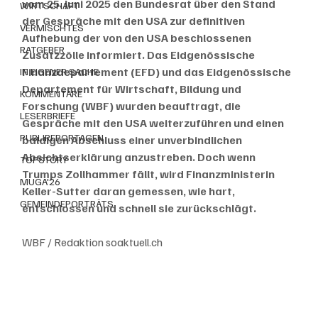
vom 25. Juni 2025 den Bundesrat über den Stand 
WIRTSCHAFT
der Gespräche mit den USA zur definitiven 
VERMISCHTES
Aufhebung der von den USA beschlossenen 
RATGEBER
Zusatzzölle informiert. Das Eidgenössische 
Finanzdepartement (EFD) und das Eidgenössische 
IN EIGENER SACHE
Departement für Wirtschaft, Bildung und 
KOMMENTARE
Forschung (WBF) wurden beauftragt, die 
LESERBRIEFE
Gespräche mit den USA weiterzuführen und einen 
PUBLIREPORTAGEN
baldigen Abschluss einer unverbindlichen 
Absichtserklärung anzustreben. Doch wenn 
TOPSTORY
Trumps Zollhammer fällt, wird Finanzministerin 
MUGA'26
Keller-Sutter daran gemessen, wie hart, 
GEMEINDEPORTRÄTS
entschlossen und schnell sie zurückschlägt. 
WBF / Redaktion soaktuell.ch