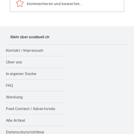
Kommentieren und bewerten...
Spürnasen im Dauereinsatz: Der Aargau ist
die Schweizer Hochburg der Polizeihunde
Mehr über soaktuell.ch
Kontakt / Impressum
Über uns
In eigener Sache
FAQ
Werbung
Paid Content / Advertorials
Alle Artikel
Datenschutzrichtlinie