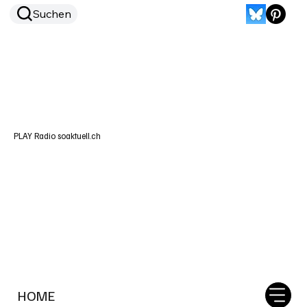
Suchen
PLAY Radio soaktuell.ch
HOME