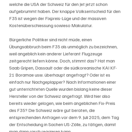
welche die USA der Schweiz für den Jet jetzt schon 
aufgebrummt haben. Der knappe Volksentscheid für den 
F35 ist wegen der Fixpreis-Lüge und der massiven 
Kostenüberschiessung sowieso Makulatur. 
Bürgerliche Politiker sind nicht müde, einen 
Übungsabbruch beim F35 als unmöglich zu bezeichnen, 
weil angeblich kein anderer Lieferant Flugzeuge 
zeitgerecht liefern könne. Doch, stimmt das? Hat man 
Saab Gripen, Dassault oder die südkoreanische KAI KF-
21 Boramae usw. überhaupt angefragt? Oder ist es 
einfach nur Nachgeplapper? Nach Informationen einer 
gut unterrichteten Quelle wurden bislang keine dieser 
Hersteller von der Schweiz angefragt. Wird hier also 
bereits wieder gelogen, wie beim angeblichen Fix-Preis 
des F35? Die Schweiz wäre gut beraten, die 
entsprechenden Anfragen vor dem 9. Juli 2025, dem Tag 
der Entscheidung in Sachen US-Zölle, zu tätigen, damit 
man dann rasch reagieren kann. 