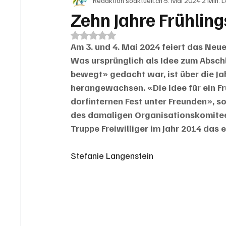
Redaktion soaktuell.ch
5. Mai 2024
2 Min. 
IN EIGENER SACHE
KOMMENTARE
LESER
Zehn Jahre Frühlin
Mit NaN von 5 Sternen bewertet.
Am 3. und 4. Mai 2024 feiert das Neue
Was ursprünglich als Idee zum Absch
bewegt» gedacht war, ist über die Ja
herangewachsen. «Die Idee für ein Fr
dorfinternen Fest unter Freunden», s
des damaligen Organisationskomitees.
Truppe Freiwilliger im Jahr 2014 das e
Stefanie Langenstein