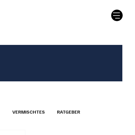
tter
Ratgeber
Leserbriefe
T
VERMISCHTES
RATGEBER