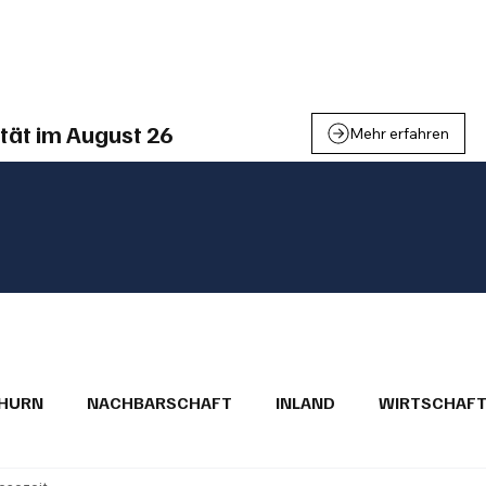
einden
Nachbarschaft
Inland
Wirtschaft
Leben
We
tät im August 26
Mehr erfahren
THURN
NACHBARSCHAFT
INLAND
WIRTSCHAF