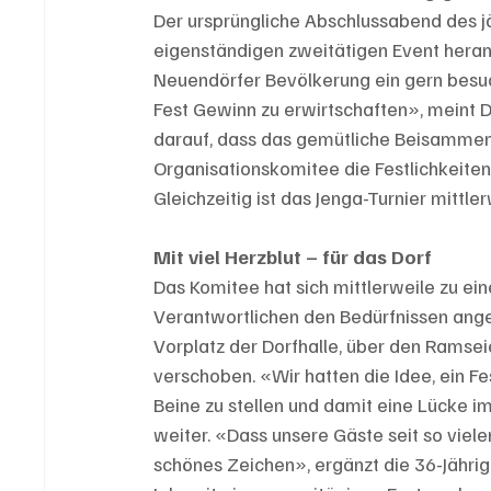
Der ursprüngliche Abschlussabend des j
eigenständigen zweitätigen Event herang
Neuendörfer Bevölkerung ein gern besucht
Fest Gewinn zu erwirtschaften», meint D
darauf, dass das gemütliche Beisammens
Organisationskomitee die Festlichkeite
Gleichzeitig ist das Jenga-Turnier mit
Mit viel Herzblut – für das Dorf 
Das Komitee hat sich mittlerweile zu e
Verantwortlichen den Bedürfnissen angep
Vorplatz der Dorfhalle, über den Rams
verschoben. «Wir hatten die Idee, ein F
Beine zu stellen und damit eine Lücke im
weiter. «Dass unsere Gäste seit so viele
schönes Zeichen», ergänzt die 36-Jähri