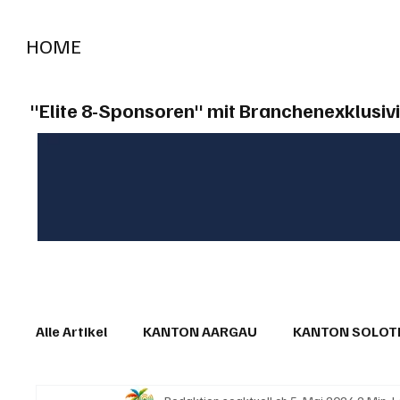
HOME
RADIO "live"
Aargau
Solothurn
Gem
"Elite 8-Sponsoren" mit Branchenexklusivi
Alle Artikel
KANTON AARGAU
KANTON SOLO