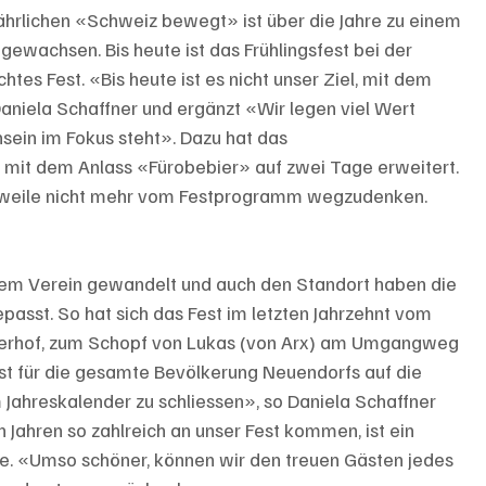
ährlichen «Schweiz bewegt» ist über die Jahre zu einem 
ewachsen. Bis heute ist das Frühlingsfest bei der 
es Fest. «Bis heute ist es nicht unser Ziel, mit dem 
aniela Schaffner und ergänzt «Wir legen viel Wert 
ein im Fokus steht». Dazu hat das 
n mit dem Anlass «Fürobebier» auf zwei Tage erweitert. 
tlerweile nicht mehr vom Festprogramm wegzudenken.
inem Verein gewandelt und auch den Standort haben die 
asst. So hat sich das Fest im letzten Jahrzehnt vom 
eierhof, zum Schopf von Lukas (von Arx) am Umgangweg 
est für die gesamte Bevölkerung Neuendorfs auf die 
 Jahreskalender zu schliessen», so Daniela Schaffner 
n Jahren so zahlreich an unser Fest kommen, ist ein 
ge. «Umso schöner, können wir den treuen Gästen jedes 