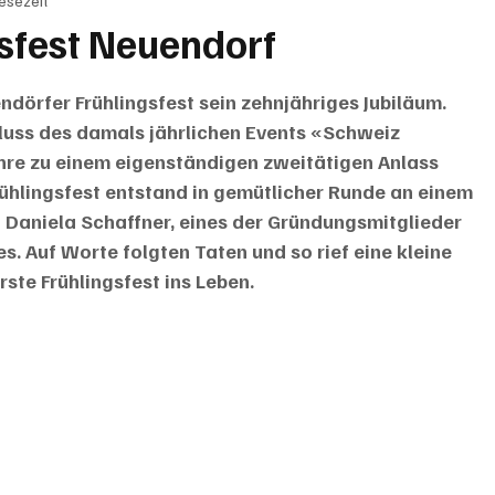
Lesezeit
BRIEFE
PUBLIREPORTAGEN
TOPSTORY
MUGA'
gsfest Neuendorf
ndörfer Frühlingsfest sein zehnjähriges Jubiläum. 
luss des damals jährlichen Events «Schweiz 
hre zu einem eigenständigen zweitätigen Anlass 
ühlingsfest entstand in gemütlicher Runde an einem 
o Daniela Schaffner, eines der Gründungsmitglieder 
 Auf Worte folgten Taten und so rief eine kleine 
rste Frühlingsfest ins Leben. 