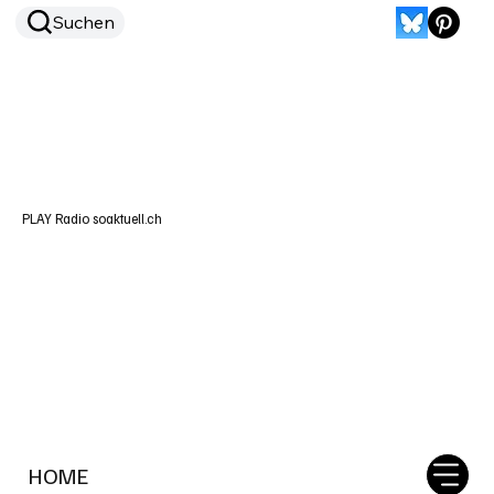
Suchen
PLAY Radio soaktuell.ch
HOME