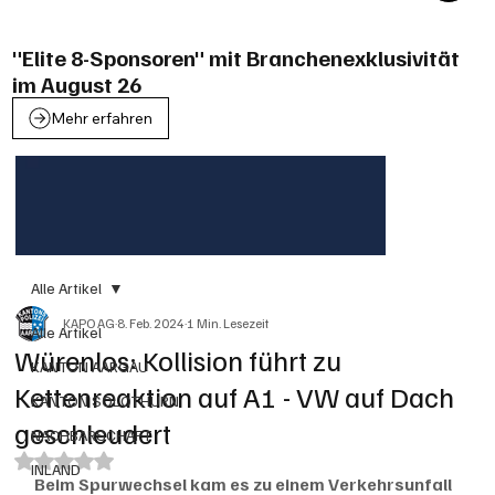
"Elite 8-Sponsoren" mit Branchenexklusivität
im August 26
Mehr erfahren
Alle Artikel
KAPO AG
8. Feb. 2024
1 Min. Lesezeit
Alle Artikel
Würenlos: Kollision führt zu
KANTON AARGAU
Kettenreaktion auf A1 - VW auf Dach
KANTON SOLOTHURN
geschleudert
NACHBARSCHAFT
Mit NaN von 5 Sternen bewertet.
INLAND
Beim Spurwechsel kam es zu einem Verkehrsunfall 