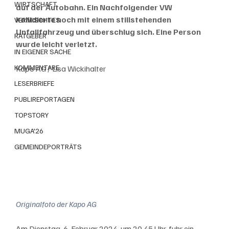
WIRTSCHAFT
auf der Autobahn. Ein Nachfolgender VW 
kollidierte noch mit einem stillstehenden 
VERMISCHTES
Unfallfahrzeug und überschlug sich. Eine Person 
RATGEBER
wurde leicht verletzt.
IN EIGENER SACHE
KOMMENTARE
Kapo AG / Lisa Wickihalter
LESERBRIEFE
PUBLIREPORTAGEN
TOPSTORY
MUGA'26
GEMEINDEPORTRÄTS
Originalfoto der Kapo AG
Am Dienstag, 6. Februar 2024, um 20.45 Uhr, fuhr ein 