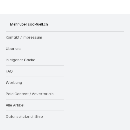
Spürnasen im Dauereinsatz: Der Aargau ist
die Schweizer Hochburg der Polizeihunde
Mehr über soaktuell.ch
Kontakt / Impressum
Über uns
In eigener Sache
FAQ
Werbung
Paid Content / Advertorials
Alle Artikel
Datenschutzrichtlinie