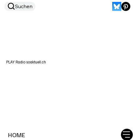
Suchen
PLAY Radio soaktuell.ch
HOME