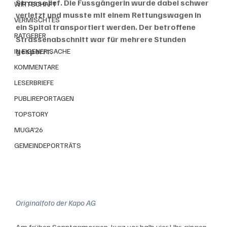
Strasse lief. Die Fussgängerin wurde dabei schwer 
WIRTSCHAFT
verletzt und musste mit einem Rettungswagen in 
VERMISCHTES
ein Spital transportiert werden. Der betroffene 
RATGEBER
Strassenabschnitt war für mehrere Stunden 
gesperrt.
IN EIGENER SACHE
KOMMENTARE
LESERBRIEFE
PUBLIREPORTAGEN
TOPSTORY
MUGA'26
GEMEINDEPORTRÄTS
Originalfoto der Kapo AG