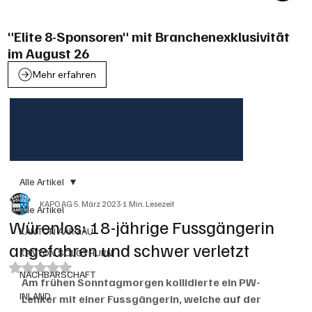
"Elite 8-Sponsoren" mit Branchenexklusivität
im August 26
Mehr erfahren
Alle Artikel
KAPO AG
5. März 2023
1 Min. Lesezeit
Alle Artikel
Würenlos: 18-jährige Fussgängerin
KANTON AARGAU
angefahren und schwer verletzt
KANTON SOLOTHURN
Mit NaN von 5 Sternen bewertet.
NACHBARSCHAFT
Am frühen Sonntagmorgen kollidierte ein PW-
INLAND
Lenker mit einer Fussgängerin, welche auf der 