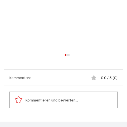
Kommentare
0.0 / 5 (0)
Kommentieren und bewerten...
Neues Schuljahr beginnt: Das ändert sich im