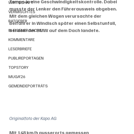
Tempo in eine Geschwindigkeitskontrolle. Dabei 
WIRTSCHAFT
musste der Lenker den Führerausweis abgeben. 
VERMISCHTES
Mit dem gleichen Wagen verursachte der 
RATGEBER
Beifahrer in Windisch später einen Selbstunfall, 
bei dem der BMW auf dem Dach landete.
IN EIGENER SACHE
KOMMENTARE
LESERBRIEFE
PUBLIREPORTAGEN
TOPSTORY
MUGA'26
GEMEINDEPORTRÄTS
Originalfoto der Kapo AG
Mit 148 km/h ausserorts gemessen