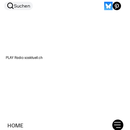
Suchen
PLAY Radio soaktuell.ch
HOME