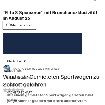
"Elite 8-Sponsoren" mit Branchenexklusivität
im August 26
Mehr erfahren
Alle Artikel
KAPO AG
15. März 2022
1 Min. Lesezeit
Alle Artikel
Windisch: Gemieteten Sportwagen zu
KANTON AARGAU
Schrott gefahren
KANTON SOLOTHURN
Mit NaN von 5 Sternen bewertet.
NACHBARSCHAFT
Mit einem gemieteten Sportwagen gerieten zwei 
INLAND
junge Männer gestern mit stark übersetztem 