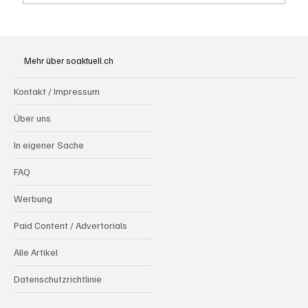
Kölliken: 66-jähriger E-Roller-Fahrer bei
Kollision mit Auto tödlich verletzt
Mehr über soaktuell.ch
Kontakt / Impressum
Über uns
In eigener Sache
FAQ
Werbung
Paid Content / Advertorials
Alle Artikel
Datenschutzrichtlinie