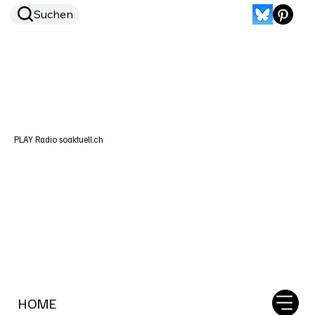
Suchen
PLAY Radio soaktuell.ch
HOME