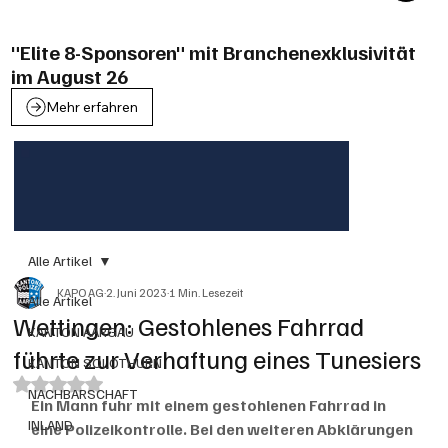
"Elite 8-Sponsoren" mit Branchenexklusivität
im August 26
Mehr erfahren
Alle Artikel
KAPO AG
2. Juni 2023
1 Min. Lesezeit
Alle Artikel
Wettingen: Gestohlenes Fahrrad
KANTON AARGAU
führte zur Verhaftung eines Tunesiers
KANTON SOLOTHURN
Mit NaN von 5 Sternen bewertet.
NACHBARSCHAFT
Ein Mann fuhr mit einem gestohlenen Fahrrad in 
INLAND
eine Polizeikontrolle. Bei den weiteren Abklärungen 