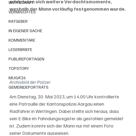
erhärteten sich weitere Verdachtsmomente, 
WIRTSCHAFT
weshalb der Mann vorläufig festgenommen wurde.
VERMISCHTES
RATGEBER
IN EIGENER SACHE
KOMMENTARE
LESERBRIEFE
PUBLIREPORTAGEN
TOPSTORY
MUGA'26
Archivbild der Polizei
GEMEINDEPORTRÄTS
Am Dienstag, 30. Mai 2023, um 14.00 Uhr kontrollierte 
eine Patrouille der Kantonspolizei Aargau einen 
Radfahrer in Wettingen. Dabei stellte sich heraus, dass 
sein E-Bike im Fahndungsregister als gestohlen gemeldet 
ist. Zudem konnte sich der Mann nur mit einem Foto 
seiner Dokumente ausweisen. 