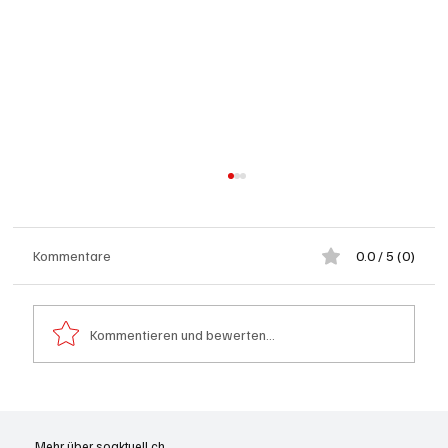
Kommentare
0.0 / 5 (0)
Kommentieren und bewerten...
Olten: Provisorium Doppelkindergarten
Bannfeld bezugsbereit
Mehr über soaktuell.ch