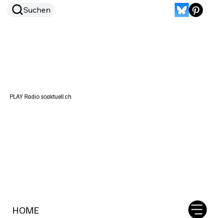
Suchen
PLAY Radio soaktuell.ch
HOME