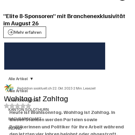
"Elite 8-Sponsoren" mit Branchenexklusivität
im August 26
Mehr erfahren
Alle Artikel
Redaktion soaktuell.ch
22. Okt. 2023
2 Min. Lesezeit
Alle Artikel
Wahltag ist Zahltag
KANTON AARGAU
Mit NaN von 5 Sternen bewertet.
KANTON SOLOTHURN
Heute ist Wahlsonntag. Wahltag ist Zahltag. In 
NACHBARSCHAFT
diesen Stunden werden Parteien sowie 
Politikerinnen und Politiker für ihre Arbeit während 
INLAND
den letzten vier Jahren belohnt oder abgestraft. 