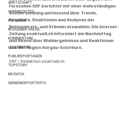
WIRTSCHAFT
Fernsehen SRF berichtet mit einer mehrstündigen 
VERMISCHTES
Sondersendung umfassend über Trends, 
Resultate, Reaktionen und Analysen der 
RATGEBER
Nationalrats- und Ständeratswahlen. Die Internet-
IN EIGENER SACHE
Zeitung soaktuell.ch informiert am Nachmittag 
KOMMENTARE
und Abend über Wahlergebnisse und Reaktionen 
LESERBRIEFE
aus der Region Aargau-Solothurn. 
PUBLIREPORTAGEN
SRF / Redaktion soaktuell.ch 
TOPSTORY
MUGA'26
GEMEINDEPORTRÄTS