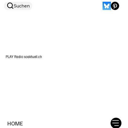
Suchen
PLAY Radio soaktuell.ch
HOME