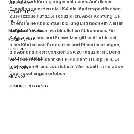
Absichtserklärung abgeschlossen. Auf dieser 
WIRTSCHAFT
Grundlage werden die USA die länderspezifischen 
VERMISCHTES
Zusatzzölle auf 15% reduzieren. Aber Achtung: Es 
RATGEBER
ist erst eine Absichtserklärung und noch ein weiter 
Weg, bis zu einem verbindlichen Abkommen. Für 
IN EIGENER SACHE
Schweizerinnen und Schweizer gilt weiterhin bei 
KOMMENTARE
allen Käufen von Produkten und Dienstleistungen, 
LESERBRIEFE
die Abhängigkeit von den USA zu reduzieren. Denn, 
PUBLIREPORTAGEN
wir fallen nicht mehr auf Präsident Trump rein. Es 
gibt keinen Grund zum Jubeln. Wer jubelt, wird böse 
TOPSTORY
Überraschungen erleben.
MUGA'26
GEMEINDEPORTRÄTS