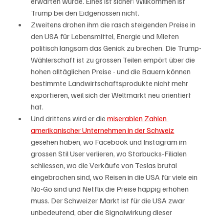
erwarten würde. Eines ist sicher: Willkommen ist 
Trump bei den Eidgenossen nicht. 
Zweitens drohen ihm die rasch steigenden Preise in 
den USA für Lebensmittel, Energie und Mieten 
politisch langsam das Genick zu brechen. Die Trump-
Wählerschaft ist zu grossen Teilen empört über die 
hohen alltäglichen Preise - und die Bauern können 
bestimmte Landwirtschaftsprodukte nicht mehr 
exportieren, weil sich der Weltmarkt neu orientiert 
hat.
Und drittens wird er die 
miserablen Zahlen 
amerikanischer Unternehmen in der Schweiz
gesehen haben, wo Facebook und Instagram im 
grossen Stil User verlieren, wo Starbucks-Filialen 
schliessen, wo die Verkäufe von Teslas brutal 
eingebrochen sind, wo Reisen in die USA für viele ein 
No-Go sind und Netflix die Preise happig erhöhen 
muss. Der Schweizer Markt ist für die USA zwar 
unbedeutend, aber die Signalwirkung dieser 