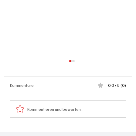
Kommentare
0.0 / 5 (0)
Kommentieren und bewerten...
Hilfikon: Brand in Heustock führt zu