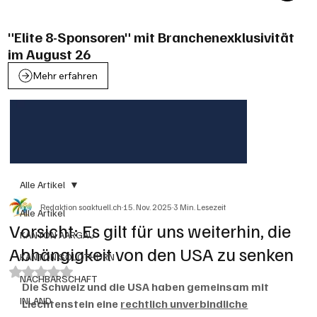
"Elite 8-Sponsoren" mit Branchenexklusivität
im August 26
Mehr erfahren
Alle Artikel
Redaktion soaktuell.ch
15. Nov. 2025
3 Min. Lesezeit
Alle Artikel
Vorsicht: Es gilt für uns weiterhin, die
KANTON AARGAU
Abhängigkeit von den USA zu senken
KANTON SOLOTHURN
Mit NaN von 5 Sternen bewertet.
NACHBARSCHAFT
Die Schweiz und die USA haben gemeinsam mit 
INLAND
Liechtenstein eine 
rechtlich unverbindliche